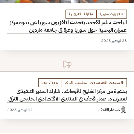
تلفزيون سوريا
مقابلة تلفزيونية
الباحث سامر الأحمد يتحدث لتلفزيون سوريا عن ندوة مركز
عمران البحثية حول سوريا وغزة في جامعة ماردين
28 نوفمبر 2023
المنتدى الاقتصادي الخليجي التركي
ندوة / حوار
بدعوة من مركز الخليج للأبحاث.. شارك المدير التنفيذي
لعمران د. عمار قحف في المنتدى الاقتصادي الخليجي التركي
د.عمار القحف
11 نوفمبر 2023