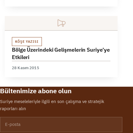
KÖŞE YAZISI
Bölge Üzerindeki Gelişmelerin Suriye’ye
Etkileri
28 Kasım 2015
Bültenimize abone olun
Suriye meseleleriyle ilgili en son çalışma ve stratejik
raporları alın
E-posta