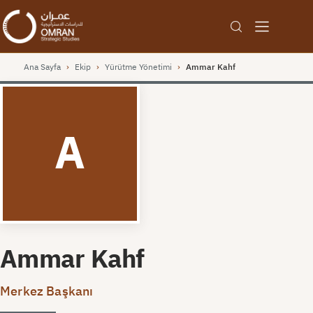
Ana Sayfa
›
Ekip
›
Yürütme Yönetimi
›
Ammar Kahf
A
Ammar Kahf
Merkez Başkanı