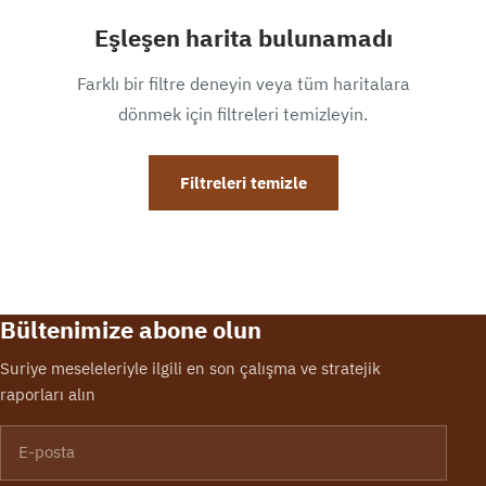
Eşleşen harita bulunamadı
Farklı bir filtre deneyin veya tüm haritalara
dönmek için filtreleri temizleyin.
Filtreleri temizle
Bültenimize abone olun
Suriye meseleleriyle ilgili en son çalışma ve stratejik
raporları alın
E-posta