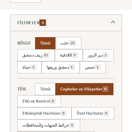
FILTRELER
1
BÖLGE
Tümü
حلب
29
دير الزور
اللاذقية
ريف دمشق
12
9
2
حمص
دمشق وريفها
حماة
2
1
1
TÜR
Tümü
Cepheler ve Vilayetler
0
Etki ve Kontrol
0
Etkileşimli Haritalar
Özel Haritalar
0
0
خرائط الجبهات والمحافظات
9