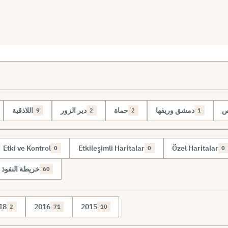
ص
دمشق وريفها
حماة
دير الزور
اللاذقية
9
2
2
1
Etki ve Kontrol
Etkileşimli Haritalar
Özel Haritalar
0
0
0
خريطة النفوذ 
60
18
2016
2015
2
71
10