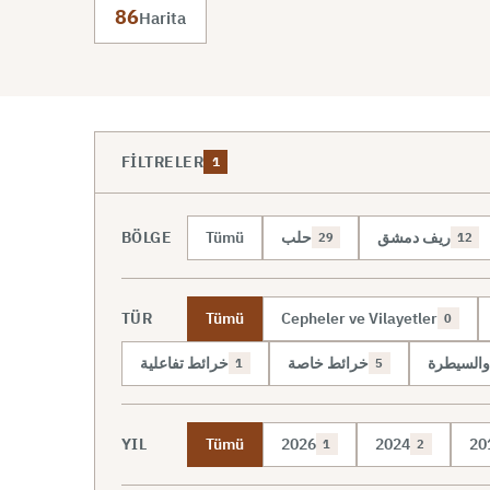
86
Harita
FILTRELER
1
BÖLGE
Tümü
حلب
ريف دمشق
29
12
TÜR
Tümü
Cepheler ve Vilayetler
0
والسيطرة
خرائط خاصة
خرائط تفاعلية
1
5
YIL
Tümü
2026
2024
20
1
2