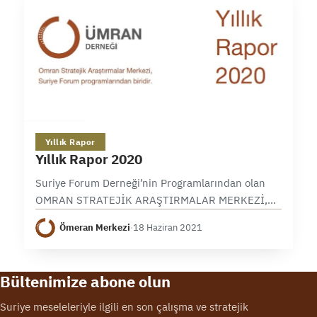
1 dk okuma
Yıllık Rapor
Yıllık Rapor 2020
Suriye Forum Derneği’nin Programlarından olan
OMRAN STRATEJİK ARAŞTIRMALAR MERKEZİ,
2020 yıllık faaliyet raporunu memnuniyetle
Ömeran Merkezi
·
18 Haziran 2021
paylaşmaktadır. 2013 yılın sonundan beri, politika
ve strateji arştırmaları merkezi olarak faaliyet
sergileyen Omran Kurumu; Suriye…
Bültenimize abone olun
Suriye meseleleriyle ilgili en son çalışma ve stratejik