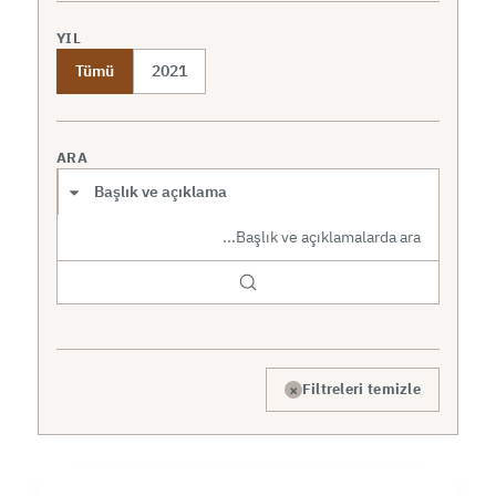
YIL
Tümü
2021
ARA
Arama kapsamı
×
Filtreleri temizle