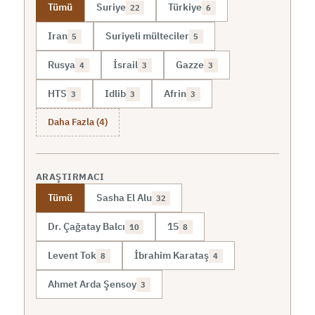
Tümü
Suriye
Türkiye
22
6
Iran
Suriyeli mülteciler
5
5
Rusya
İsrail
Gazze
4
3
3
HTS
Idlib
Afrin
3
3
3
Daha Fazla (4)
ARAŞTIRMACI
Tümü
Sasha El Alu
32
Dr. Çağatay Balcı
15
10
8
Levent Tok
İbrahim Karataş
8
4
Ahmet Arda Şensoy
3