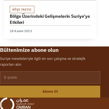
KÖŞE YAZISI
Bölge Üzerindeki Gelişmelerin Suriye’ye
Etkileri
28 Kasım 2015
Bültenimize abone olun
Suriye meseleleriyle ilgili en son çalışma ve stratejik
raporları alın
E-posta
Abone Ol