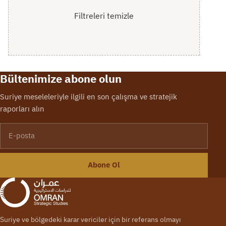
Filtreleri temizle
Bültenimize abone olun
Suriye meseleleriyle ilgili en son çalışma ve stratejik
raporları alın
E-posta
Abone Ol
Suriye ve bölgedeki karar vericiler için bir referans olmayı