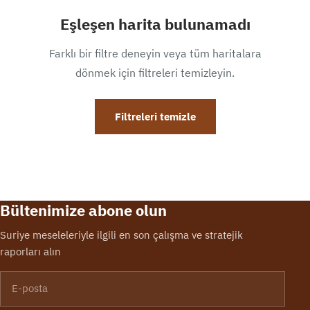
Eşleşen harita bulunamadı
Farklı bir filtre deneyin veya tüm haritalara
dönmek için filtreleri temizleyin.
Filtreleri temizle
Bültenimize abone olun
Suriye meseleleriyle ilgili en son çalışma ve stratejik
raporları alın
E-posta