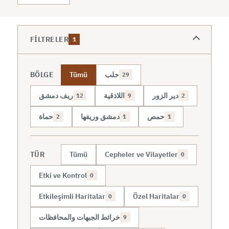
FILTRELER
1
BÖLGE
Tümü
حلب
29
دير الزور
اللاذقية
ريف دمشق
12
9
2
حمص
دمشق وريفها
حماة
2
1
1
TÜR
Tümü
Cepheler ve Vilayetler
0
Etki ve Kontrol
0
Etkileşimli Haritalar
Özel Haritalar
0
0
خرائط الجبهات والمحافظات
9