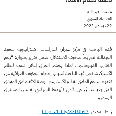
محمد العبد الله
·
الاقتصاد السوري
·
29 ديسمبر 2021
قدم الباحث في مركز عمران للدراسات الاستراتيجية محمد
العبدالله تصريحاً
صحيفة الاستقلال
، ضمن تقرير بعنوان: “رغم
التقارب الدبلوماسي.. لماذا يخشى العراق إعلان دعمه لنظام
الأسد؟. شخص فيه الباحث أسباب إحجام الحكومة العراقية عن
تقديم الدعم المادي لنظام الأسد رغم الوضع الاقتصادي المتردي
الذي يعيشه، في حين تُظهِر تأييدها السياسي له على المستوى
الرسمي.
رابط المصدر:
https://bit.ly/33UJb47