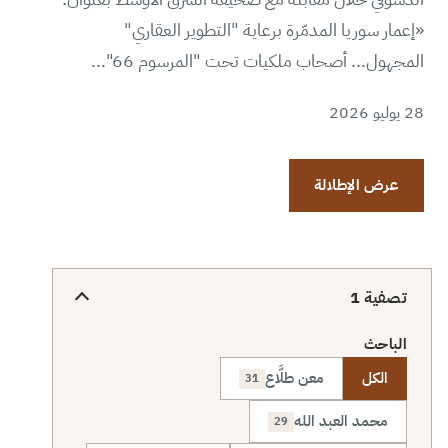
«إعمار سوريا المدمّرة برعاية "التطوير العقاري"
المجهول... أصحاب ملكيات تحت "المرسوم 66"...
28 يوليو 2026
عرض الإطلالة
تصفية
1
الباحث
الكل
معن طلَّاع
31
محمد العبد الله
29