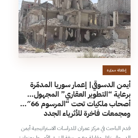
إطلالة مميّزة
أيمن الدسوقي| إعمار سوريا المدمّرة
برعاية “التطوير العقاري” المجهول…
أصحاب ملكيات تحت “المرسوم 66″…
ومجمعات فاخرة للأثرياء الجدد
قدم الباحث في مركز عمران للدراسات الاستراتيجية أيمن
الدسوقي خلال مقابلة مع صحيفة الشرق الأوسط بعنوان: