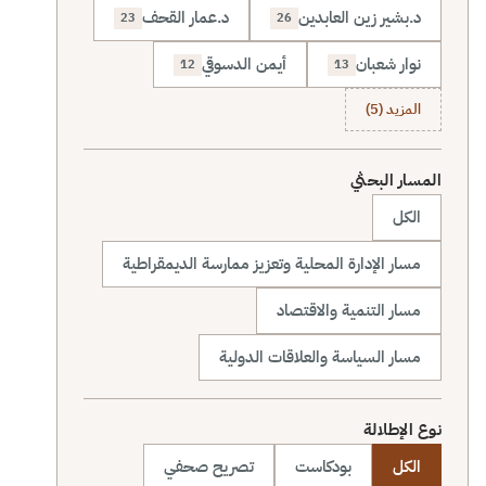
د.بشير زين العابدين
د.عمار القحف
23
26
نوار شعبان
أيمن الدسوقي
12
13
المزيد (5)
المسار البحثي
الكل
مسار الإدارة المحلية وتعزيز ممارسة الديمقراطية
مسار التنمية والاقتصاد
مسار السياسة والعلاقات الدولية
نوع الإطلالة
الكل
بودكاست
تصريح صحفي