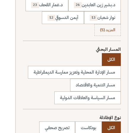
د.بشير زين العابدين
د.عمار القحف
23
26
نوار شعبان
أيمن الدسوقي
12
13
المزيد (5)
المسار البحثي
الكل
مسار الإدارة المحلية وتعزيز ممارسة الديمقراطية
مسار التنمية والاقتصاد
مسار السياسة والعلاقات الدولية
نوع الإطلالة
الكل
بودكاست
تصريح صحفي