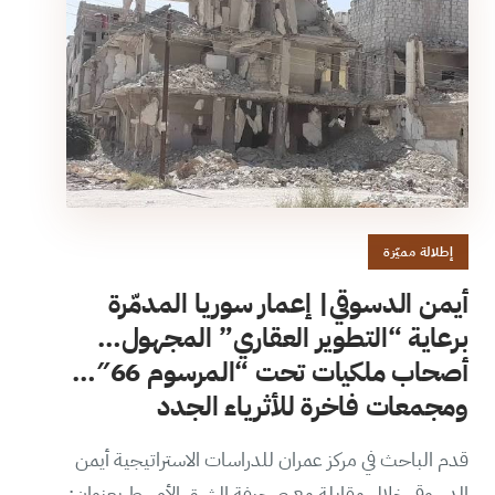
إطلالة مميّزة
أيمن الدسوقي| إعمار سوريا المدمّرة
برعاية “التطوير العقاري” المجهول…
أصحاب ملكيات تحت “المرسوم 66″…
ومجمعات فاخرة للأثرياء الجدد
قدم الباحث في مركز عمران للدراسات الاستراتيجية أيمن
الدسوقي خلال مقابلة مع صحيفة الشرق الأوسط بعنوان: