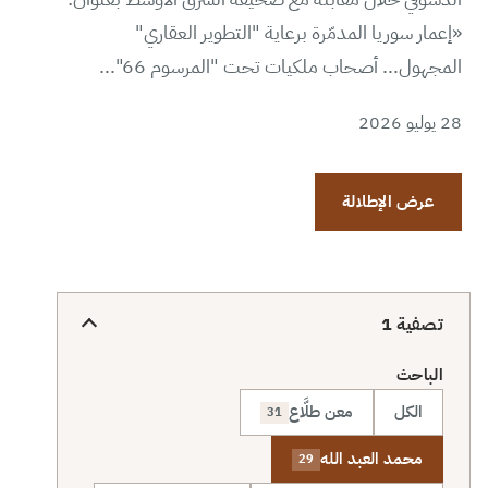
«إعمار سوريا المدمّرة برعاية "التطوير العقاري"
المجهول... أصحاب ملكيات تحت "المرسوم 66"...
28 يوليو 2026
عرض الإطلالة
تصفية
1
الباحث
الكل
معن طلَّاع
31
محمد العبد الله
29