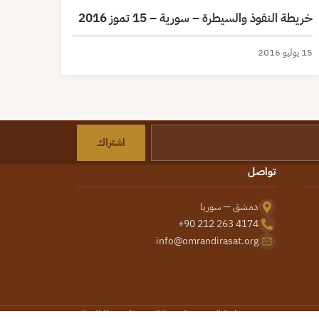
خريطة النفوذ والسيطرة – سورية – 15 تموز 2016
15 يوليو 2016
اشتراك
تواصل
دمشق — سوريا
+90 212 263 4174
info@omrandirasat.org
سياسة الخصوصية
شروط الاستخدام
خريطة الموقع