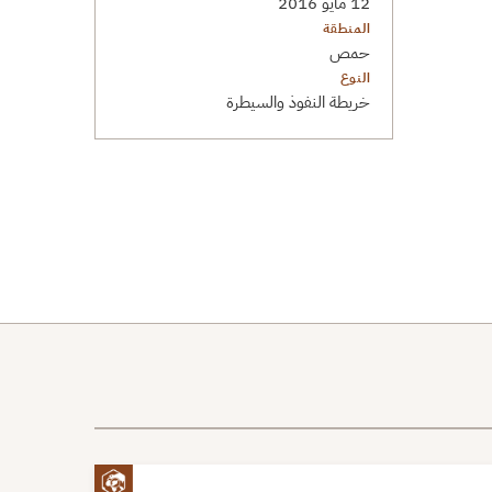
12 مايو 2016
المنطقة
حمص
النوع
خريطة النفوذ والسيطرة