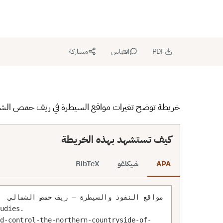
ملء الشاشة
إعادة ضبط
PNG
PDF
نسخ الرا
⬇
⬇
↻
⛶
PDF
اقتباس
مشاركة
خريطة توضح تغيرات مواقع السيطرة في ريف حمص الشمالي وريف حماة
كيف تستشهد بهذه الخريطة
APA
شيكاغو
BibTeX
12
nd-control-the-northern-countryside-of-