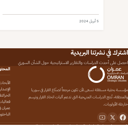
5 أبريل 2024
اشترك في نشرتنا البريدية
احصل على أحدث الدراسات والتقارير الاستراتيجية حول الشأن السوري
المحت
الأبحاث
الإصدار
مؤسسة بحثية مستقلة تسعى لأن تكون مرجعاً لصنّاع القرار في سوريا
الخرائط
والمنطقة، تُنتج الدراسات المنهجية التي تدعم آليات اتخاذ القرار وترسم
فعاليات
خارطة الأولويات.
عمران في
الباحثو
© 2026 مركز عمران للدراسات الاستراتيجية. جميع الحقوق محفوظة.