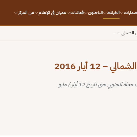
إصدارات
الخرائط
الباحثون
فعاليات
عمران في الإعلام
عن المركز
 الشمالي –…
1 أيار 2016
خريطة توضح تغيرات مواقع السيطرة في ريف حمص الشمالي وريف حماة الجنوبي حتى تاريخ 12 أيار / مايو