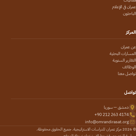
فعاليات
عمران في الإعلام
الباحثون
المركز
عن عمران
المسارات البحثية
التقارير السنوية
الوظائف
تواصل معنا
تواصل
دمشق — سوريا
+90 212 263 4174
info@omrandirasat.org
© 2026 مركز عمران للدراسات الاستراتيجية. جميع الحقوق محفوظة.
سياسة الخصوصية
شروط الاستخدام
خريطة الموقع