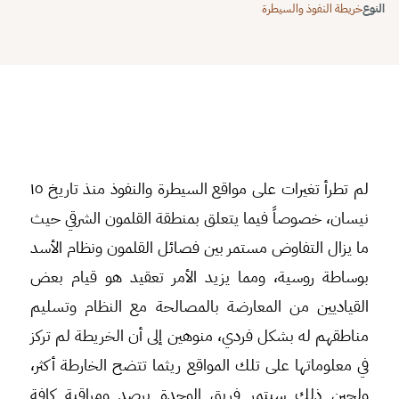
النوع
خريطة النفوذ والسيطرة
⬇
⬇
↻
⛶
لم تطرأ تغيرات على مواقع السيطرة والنفوذ منذ تاريخ ١٥
نيسان، خصوصاً فيما يتعلق بمنطقة القلمون الشرقي حيث
ما يزال التفاوض مستمر بين فصائل القلمون ونظام الأسد
بوساطة روسية، ومما يزيد الأمر تعقيد هو قيام بعض
القياديين من المعارضة بالمصالحة مع النظام وتسليم
مناطقهم له بشكل فردي، منوهين إلى أن الخريطة لم تركز
في معلوماتها على تلك المواقع ريثما تتضح الخارطة أكثر،
ولحين ذلك سيتمر فريق الوحدة برصد ومراقبة كافة