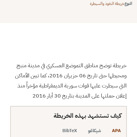
النوع
خريطة النفوذ والسيطرة
⬇
⬇
↻
⛶
خريطة توضح مناطق التموضع العسكري في مدينة منبج
ومحيطها حتى تاريخ 06 حزيران 2016، كما تبين الأماكن
التي سيطرت عليها قوات سورية الديمقراطية مؤخراً منذ
إعلان حملتها على المدينة بتاريخ 30 أيار 2016
كيف تستشهد بهذه الخريطة
APA
شيكاغو
BibTeX