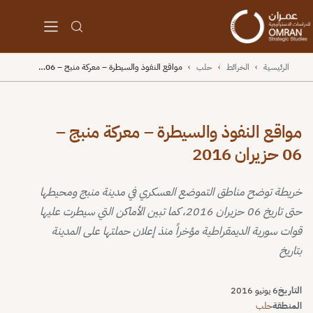
الرئيسية
›
الخرائط
›
حلب
›
مواقع النفوذ والسيطرة – معركة منبج – 06…
مواقع النفوذ والسيطرة – معركة منبج –
06 حزيران 2016
خريطة توضح مناطق التموضع العسكري في مدينة منبج ومحيطها
حتى تاريخ 06 حزيران 2016، كما تبين الأماكن التي سيطرت عليها
قوات سورية الديمقراطية مؤخراً منذ إعلان حملتها على المدينة
بتاريخ
التاريخ
6 يونيو 2016
المنطقة
حلب