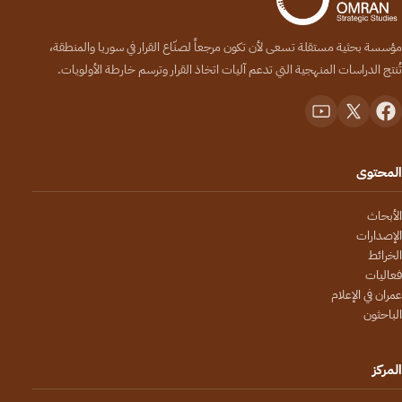
مؤسسة بحثية مستقلة تسعى لأن تكون مرجعاً لصنّاع القرار في سوريا والمنطقة،
تُنتج الدراسات المنهجية التي تدعم آليات اتخاذ القرار وترسم خارطة الأولويات.
المحتوى
الأبحاث
الإصدارات
الخرائط
فعاليات
عمران في الإعلام
الباحثون
المركز