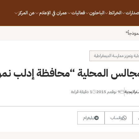
إصدارات
الخرائط
الباحثون
فعاليات
عمران في الإعلام
عن المركز
موذجاً”
لية وتعزيز ممارسة الديمقراطية
مجالس المحلية “محافظة إدلب نمو
تراتيجية
9 نوفمبر 2015
1 دقيقة قراءة
واتساب
تيليغرام