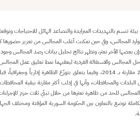
يئة تتسم بالتهديدات المتزايدة والتصاعد الهائل للاحتياجات وتوقع
موارد المجالس، وفي حين تمكنت أغلب المجالس من تعزيز حضورها ك
إن بعضها الأخر تعثر، وتظهر نتائج تحليل بيانات رصد المجالس وجود ث
المجالس والاستقالة الفردية ليعقبهما نمط تعليق عمل المجالس، 
عدد حالات التعثر في 2015 مقارنة بــ 2014، وفيما يتعلق بتوزّع الظاهرة إدارياً
 البلدات والمحافظات، وأنها في إدلب أكثر مقارنة ببقية المحافظا
لمجالس للحد من ظاهرة تعثرها من خلال تبنّي ثلاث حزم للإجراءات
ملة توضع بالتعاون بين الحكومة السورية المؤقتة ومختلف الجهات
ة.