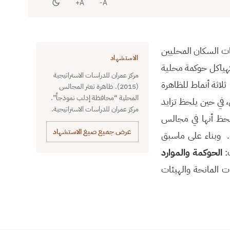
A+
A-
ات السكان المحليين
الاستشهاد
هياكل حوكمة محلية
مركز عمران للدراسات الاستراتيجية
لاثة أنماط للظاهرة
(2015). ظاهرة تعثر المجالس
المحلية “محافظة إدلب نموذجاً”.
في حين يلحظ تزايد
مركز عمران للدراسات الاستراتيجية.
 وجغرافياً، فيلحظ أنها في مجالس
عرض جميع صيغ الاستشهاد
ت. وبناء على ماسبق
:
الحوكمة والموارد
 المانحة والهيئات