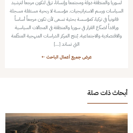
لسوريا والمنطقة دولةً ومجتمعاً وإنساناً، ترقى لتكون مرجعاً لترشيد
السياسات ورسم الاستراتيجيات. مؤسسة لا ربحية مستقلة مسجلة
قانونياً في تركيا، كمؤسسة بحثية تسعى لأن تكون مرجعاً أساساً
ورافداً لصنّاع القرار في سوريا والمنطقة في المجالات السياسية
والاقتصادية والاجتماعية. يُنتج المركز الدراسات المنهجية المنظّمة
التي تساند […]
عرض جميع أعمال الباحث ←
أبحاث ذات صلة