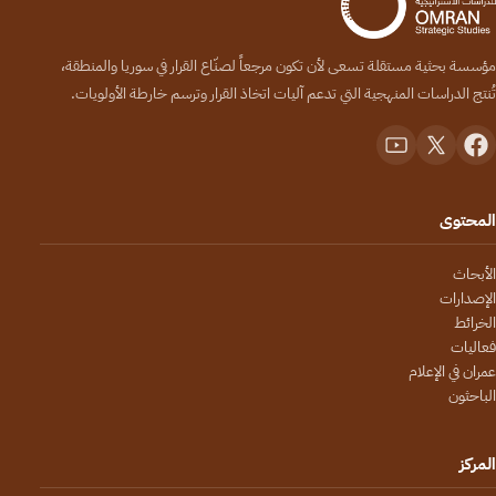
مؤسسة بحثية مستقلة تسعى لأن تكون مرجعاً لصنّاع القرار في سوريا والمنطقة،
تُنتج الدراسات المنهجية التي تدعم آليات اتخاذ القرار وترسم خارطة الأولويات.
المحتوى
الأبحاث
الإصدارات
الخرائط
فعاليات
عمران في الإعلام
الباحثون
المركز