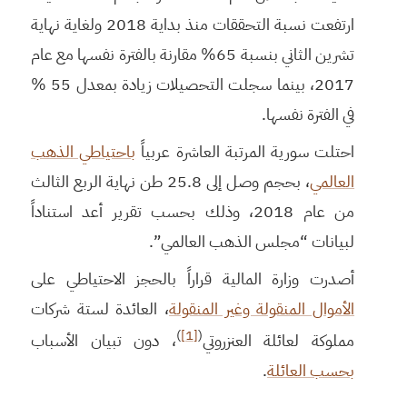
ارتفعت نسبة التحققات منذ بداية 2018 ولغاية نهاية
تشرين الثاني بنسبة 65% مقارنة بالفترة نفسها مع عام
2017، بينما سجلت التحصيلات زيادة بمعدل 55 %
في الفترة نفسها.
احتلت سورية المرتبة العاشرة عربياً
باحتياطي الذهب
العالمي
، بحجم وصل إلى 25.8 طن نهاية الربع الثالث
من عام 2018، وذلك بحسب تقرير أعد استناداً
لبيانات “مجلس الذهب العالمي”.
أصدرت وزارة المالية قراراً بالحجز الاحتياطي على
الأموال المنقولة وغير المنقولة
، العائدة لستة شركات
)
[1]
(
مملوكة لعائلة العنزروتي
، دون تبيان الأسباب
بحسب العائلة
.