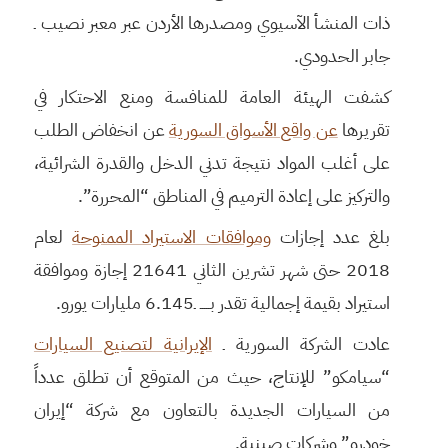
ذات المنشأ الآسيوي ومصدرها الأردن عبر معبر نصيب ـ
جابر الحدودي.
كشفت الهيئة العامة للمنافسة ومنع الاحتكار في
تقريرها
عن واقع الأسواق السورية
عن انخفاض الطلب
على أغلب المواد نتيجة تدني الدخل والقدرة الشرائية،
والتركيز على إعادة الترميم في المناطق “المحررة”.
بلغ عدد إجازات
وموافقات الاستيراد الممنوحة
لعام
2018 حتى شهر تشرين الثاني 21641 إجازة وموافقة
استيراد بقيمة إجمالية تقدر بـــــ ـ6.145 مليارات يورو.
عادت الشركة السورية ـ
الإيرانية لتصنيع السيارات
“سيامكو” للإنتاج، حيث من المتوقع أن تطلق عدداً
من السيارات الجديدة بالتعاون مع شركة “إيران
خودرو” وشركات صينية.