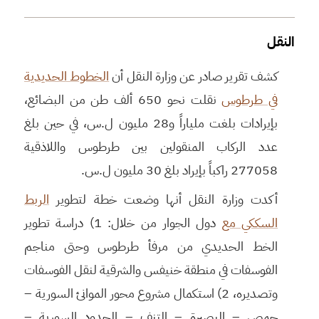
النقل
كشف تقرير صادر عن وزارة النقل أن
الخطوط الحديدية
في طرطوس
نقلت نحو 650 ألف طن من البضائع،
بإيرادات بلغت ملياراً و28 مليون ل.س، في حين بلغ
عدد الركاب المنقولين بين طرطوس واللاذقية
277058 راكباً بإيراد بلغ 30 مليون ل.س.
أكدت وزارة النقل أنها وضعت خطة لتطوير
الربط
السككي مع
دول الجوار من خلال: 1) دراسة تطوير
الخط الحديدي من مرفأ طرطوس وحتى مناجم
الفوسفات في منطقة خنيفس والشرقية لنقل الفوسفات
وتصديره، 2) استكمال مشروع محور الموانئ السورية –
حمص – البصيرة – التنف – الحدود السورية –