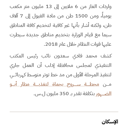
واردات الغاز من 6 ملايين إلى 13 مليون متر مكعب
يومياً، ومن 1500 طن من مادة الفيول إلى 7 آلاف
طن، ولكنه أشار بأنها غير كافية لتخديم كافة المناطق
سيما مع قيام الوزارة بتخديم مناطق جديدة سيطرت
عليها قوات النظام خلال عام 2018.
كشف محمد فادي سعدون نائب رئيس المكتب
التنفيذي لمجلس محافظة إدلب أن العمل جاري
لتنفيذ المرحلة الأولى من مد خط توتر متوسط كهربائــــي
مــــن
محطـــــة ســـــروج بحماة لتغذيـــــة مطار أبــــو
الضــــهور
بتكلفة تقدر بــ 350 مليون ل.س.
الإسكان