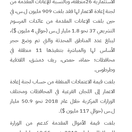
الاستثمارية 26منطقة، وبالنسبة للإعانات المقدمة من
لجنة إعادة الاعمار لها فقد بلغت 909 مليون ل.س، في
حين بلغت الإعانات المقدمة من عائدات المرسوم
التشريعي 37 نحو 1.8 مليار ل.س (حوالي 4 مليون $)،
ليبلغ عدد المناطق المحدثة والتي تم وضع حجر
الأساس لها والمباشرة بتنفيذها 11 منطقة في
محافظات؛ حماة، حمص، ريف دمشق، اللاذقية
وطرطوس.
بلغت قيمة الاعتمادات المنفقة من حساب لجنة إعادة
الاعمار إلى اللجان الفرعية في المحافظات ومختلف
الوزارات المركزية خلال عام 2018 نحو 50.9 مليار
ل.س (حوالي 117 مليون $).
بلغت قيمة الأموال المقدمة كدعم من الوزارة