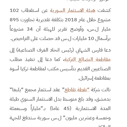
كشفت
هيئة الاستثمار السورية
عن استقطاب 102
مشروع خلال عام 2018 بتكلفة تقديرية تجاوزت 895
مليار ل.س، وأوضح تقرير للهيئة أن 34 مشروعاً
برأسمال 10 مليارات ل.س قد حصلت على التراخيص.
دعا فارس الشهابي (رئيس اتحاد الغرف الصناعية) إلى
مقاطعة البضائع التركية
، كما دعا إلى تنفيذ مطلب
الصناعيين القديم بتأسيس مكتب لمقاطعة تركيا أسوة
بمقاطعة إسرائيل.
نالت شركة
“نقطة تقاطع
” عقد استثمار مجمع “يلبغا”
بدمشق، وقد بلغ متوسط بدل الاستثمار السنوي طيلة
المدة الاستثمارية (45 عاما) بــ”ملياراً وسبعمئة
وخمسة وعشرين مليون” ل.س سورية ستدفع للجهة
المالكة.