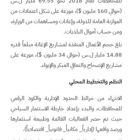
للمحافظات لعام 2018 نحو 69.55 مليار ل.س
(حوالي 160 مليون $)، موزعة على شكل اعتمادات من
الموازنة العامة للدولة، وإعانات ومساهمات من الوزارة،
ومن حساب أموال البلديات.
بلغ حجم الأعمال المنفذة لمشاريع الإغاثة مبلغاً قدره
14.88 مليار ل.س (حوالي 34 مليون $)، موزعة على
مشاريع الإصحاح والتعافي المبكر والإيواء.
النظم والتخطيط المحلي
الانتهاء من خرائط الحدود الإدارية والكود الرقمي
للمحافظات، والبدء بإعداد خارطة الاستثمار السياحي
حيث تم حصر الفعاليات القائمة وطبيعة استثمارها
ورصد واقعها (إدارياً_ مكانياً_ قانونياً_ اقتصادياً).