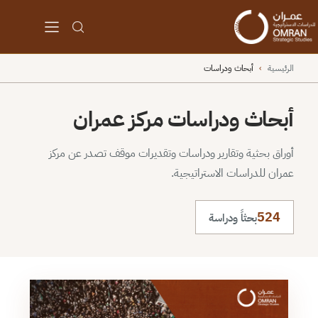
الرئيسية
›
أبحاث ودراسات
أبحاث ودراسات مركز عمران
أوراق بحثية وتقارير ودراسات وتقديرات موقف تصدر عن مركز
عمران للدراسات الاستراتيجية.
524
بحثاً ودراسة