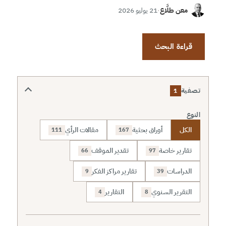
معن طلَّاع
·
21 يوليو 2026
قراءة البحث
تصفية
1
النوع
الكل
أوراق بحثية
مقالات الرأي
111
167
تقارير خاصة
تقدير الموقف
66
97
الدراسات
تقارير مراكز الفكر
9
39
التقرير السنوي
التقارير
4
8