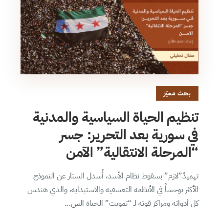
بحث مميّز
تنظيم الحياة السياسية والمدنية
في سورية بعد التحرير: جسر
“المرحلة الانتقالية” الآمن
تهميدٌ”لازم” بسقوط نظام الأسد، أُسدل الستار عن النموذج
الأكثر توحشاً في الأنظمة التعسفية والاستبداية، والذي هندس
كل أدواته ومراكز قوته لـ “تمويت” الحياة الس…