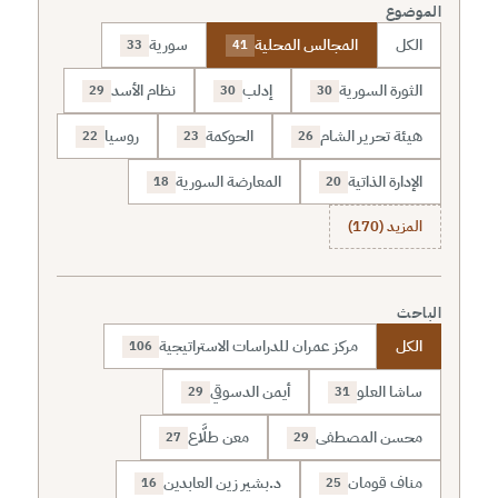
الموضوع
الكل
المجالس المحلية
سورية
33
41
الثورة السورية
إدلب
نظام الأسد
29
30
30
هيئة تحرير الشام
الحوكمة
روسيا
22
23
26
الإدارة الذاتية
المعارضة السورية
18
20
المزيد (170)
الباحث
الكل
مركز عمران للدراسات الاستراتيجية
106
ساشا العلو
أيمن الدسوقي
29
31
محسن المصطفى
معن طلَّاع
27
29
مناف قومان
د.بشير زين العابدين
16
25