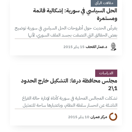
ا
مقالات الرأي
الحل السياسي في سورية: إشكالية قائمة
ومستمرة
يفرضُ الحديث حول أطروحات الحل السياسي في سورية توضيح
بعض الحقائق التي التصقت بجسد الملف السوري، لأنها
ستساعدنا في تحديد إجابة صريحة وواضحة عن تساؤل مفاده
د.عمار القحف
·
15 يناير 2015
هل البيئة المحلية والإقليمية…
م
2 دقائق
الدراسات
مجلس محافظة درعا: التشكيل خارج الحدود
1\2
تشكلت المجالس المحلية في سورية كأداة لإدارة حالة الفراغ
الناشئة عن انحسار سلطة النظام، وباعتبارها ساحة للتمثيل
والتنفيذ فقد تجاذبتها تيارات سياسية وقوى محلية وخارجية
مركز عمران
·
10 يناير 2015
لتمسي جزءاً من عملية التنافس…