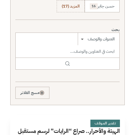
حسن جابر
المزيد (17)
16
بحث
نطاق البحث
×
مسح الفلاتر
ا
13 دقائق
تقدير الموقف
الهيئة والأحرار.. صراع “الرايات” لرسم مستقبل