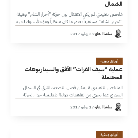
الشمال
مُلخص تنفيذي لم يكن الاقتتال بين حركة “أحرار الشام” وهيئة
“تحرير الشام” مستغرباً؛ بقدر ما كان منتظراً ومؤجلاً، سواء لجهة
الاحتقان القديم بين الطرفين، أو لجهة ما أمنته مناطق
ساشا العلو
·
23 يوليو 2017
“خفض…
ع
18 دقائق
أوراق بحثية
عملية “سيف الفرات” الأفق والسيناريوهات
المحتملة
الملخص التنفيذي لا يمكن فصل التصعيد التركي في الشمال
السوري عما يجري من تفاهمات دولية وإقليمية حول تجزئة
المسار العسكري في سورية إلى مناطق خفض توتر؛ تفضي إلى
ساشا العلو
·
17 يوليو 2017
مناطق نفوذ…
21 دقائق
أوراق بحثية