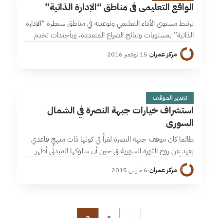
ا
الواقع التعليمي في مناطق “الإدارة الذاتية”
يرتبط مستوى الأداء التعليمي ونوعيته في مناطق سيطرة “الإدارة
الذاتية” بمستويات ونتائج الصراع المتعددة، وبأجندات تخدم
المشروع السياسي وأيديولوجياته، ويعتري هذه العملية إشكالات
مركز عمران
·
15 نوفمبر 2016
تقنية وفنية عدة، ويلحظ فيها عدم وضوح…
ا
1 دقائق
تقدير الموقف
استشراف خيارات جبهة النصرة في الشمال
السوري
طالما كان موقف جبهة النصرة لغزاً في كونها ذات منهجٍ قاعدي
بعيد عن روح الثورة السورية في حين أن سلوكها المبدئي أظهر
تفهماً لنسق الحاضنة الاجتماعية التي تتواجد فيها. ويبدو…
مركز عمران
·
6 مارس 2015