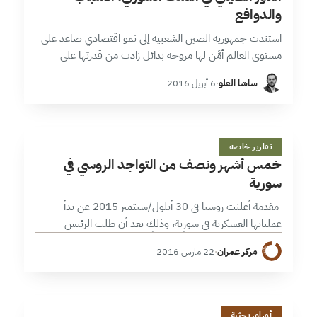
والدوافع
استندت جمهورية الصين الشعبية إلى نمو اقتصادي صاعد على
مستوى العالم أمَّن لها مروحة بدائل زادت من قدرتها على
مواجهة مختلف الضغوطات وتوسيع قاعدة مناوراتها
ساشا العلو
·
6 أبريل 2016
الديبلوماسية على المستوى الدولي .…
خ
3 دقائق
تقارير خاصة
خمس أشهر ونصف من التواجد الروسي في
سورية
مقدمة أعلنت روسيا في 30 أيلول/سبتمبر 2015 عن بدأ
عملياتها العسكرية في سورية، وذلك بعد أن طلب الرئيس
السوري، بشار الأسد، دعماً عسكرياً من موسكو ووافق مجلس
مركز عمران
·
22 مارس 2016
الاتحاد الروسي على…
15 دقائق
أوراق بحثية