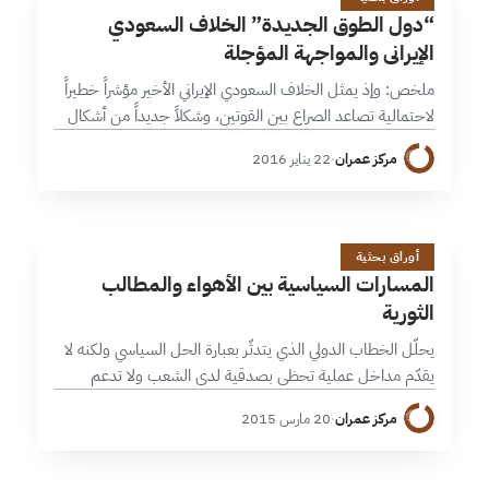
&
“دول الطوق الجديدة” الخلاف السعودي
الإيراني والمواجهة المؤجلة
ملخص: وإذ يمثل الخلاف السعودي الإيراني الأخير مؤشراً خطيراً
لاحتمالية تصاعد الصراع بين القوتين، وشكلاً جديداً من أشكال
المواجهة؛ إلا أنه وبالوقت ذاته يعد نتيجة طبيعية ومتوقعة
مركز عمران
·
22 يناير 2016
لثوابت السياستين الإيرانية…
ا
1 دقائق
أوراق بحثية
المسارات السياسية بين الأهواء والمطالب
الثورية
يحلّل الخطاب الدولي الذي يتدثّر بعبارة الحل السياسي ولكنه لا
يقدّم مداخل عملية تحظى بصدقية لدى الشعب ولا تدعم
وجود نظام دمشق.
مركز عمران
·
20 مارس 2015