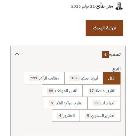
معن طلَّاع
·
21 يوليو 2026
قراءة البحث
تصفية
1
النوع
الكل
أوراق بحثية
مقالات الرأي
111
167
تقارير خاصة
تقدير الموقف
66
97
الدراسات
تقارير مراكز الفكر
9
39
التقرير السنوي
التقارير
4
8