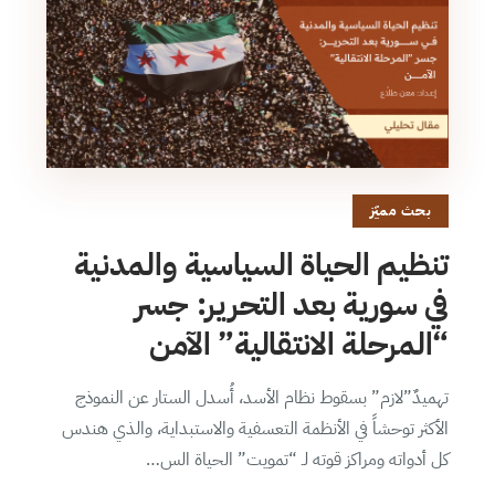
بحث مميّز
تنظيم الحياة السياسية والمدنية
في سورية بعد التحرير: جسر
“المرحلة الانتقالية” الآمن
تهميدٌ”لازم” بسقوط نظام الأسد، أُسدل الستار عن النموذج
الأكثر توحشاً في الأنظمة التعسفية والاستبداية، والذي هندس
كل أدواته ومراكز قوته لـ “تمويت” الحياة الس…