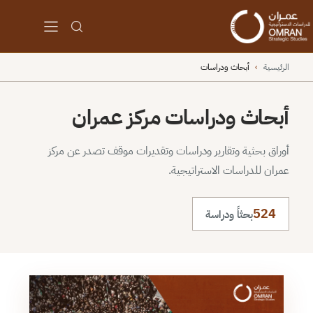
الرئيسية
›
أبحاث ودراسات
أبحاث ودراسات مركز عمران
أوراق بحثية وتقارير ودراسات وتقديرات موقف تصدر عن مركز
عمران للدراسات الاستراتيجية.
524
بحثاً ودراسة