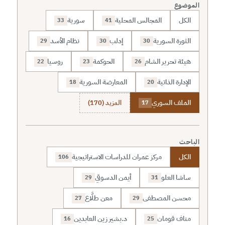
الموضوع
الكل
المجالس المحلية
سورية
33
41
الثورة السورية
إدلب
نظام الأسد
29
30
30
هيئة تحرير الشام
الحوكمة
روسيا
22
23
26
الإدارة الذاتية
المعارضة السورية
18
20
الملف السوري
المزيد (170)
17
الباحث
الكل
مركز عمران للدراسات الاستراتيجية
106
ساشا العلو
أيمن الدسوقي
29
31
محسن المصطفى
معن طلَّاع
27
29
مناف قومان
د.بشير زين العابدين
16
25