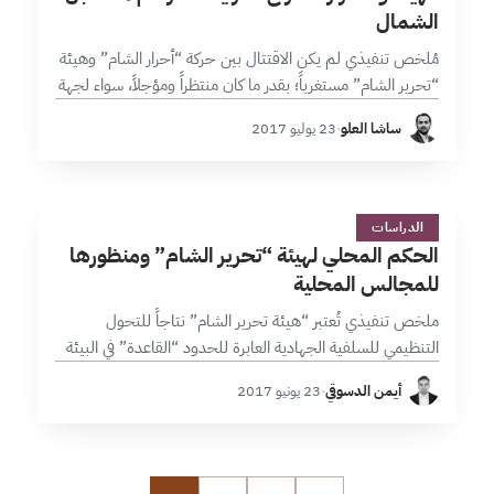
الشمال
مُلخص تنفيذي لم يكن الاقتتال بين حركة “أحرار الشام” وهيئة
“تحرير الشام” مستغرباً؛ بقدر ما كان منتظراً ومؤجلاً، سواء لجهة
الاحتقان القديم بين الطرفين، أو لجهة ما أمنته مناطق
ساشا العلو
·
23 يوليو 2017
“خفض…
ا
28 دقائق
الدراسات
الحكم المحلي لهيئة “تحرير الشام” ومنظورها
للمجالس المحلية
ملخص تنفيذي تُعتبر “هيئة تحرير الشام” نتاجاً للتحول
التنظيمي للسلفية الجهادية العابرة للحدود “القاعدة” في البيئة
المحلية السورية، وذلك بتفاعلها مع العناصر التالية: العلاقة
أيمن الدسوقي
·
23 يونيو 2017
المعقدة مع المجتمع الدولي، التجربة “الجهادية…