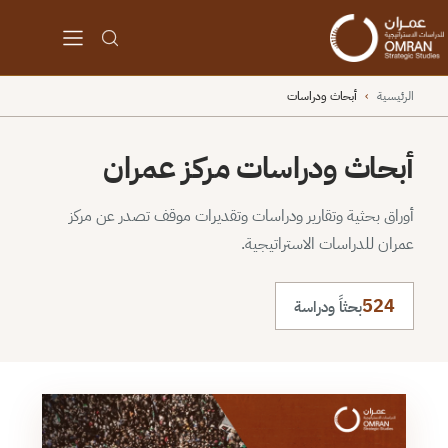
الرئيسية
›
أبحاث ودراسات
أبحاث ودراسات مركز عمران
أوراق بحثية وتقارير ودراسات وتقديرات موقف تصدر عن مركز
عمران للدراسات الاستراتيجية.
524
بحثاً ودراسة