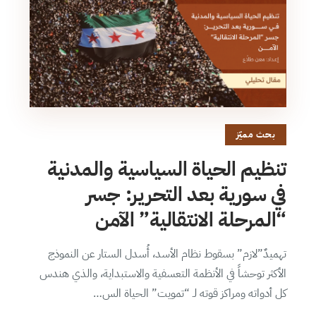
بحث مميّز
تنظيم الحياة السياسية والمدنية
في سورية بعد التحرير: جسر
“المرحلة الانتقالية” الآمن
تهميدٌ”لازم” بسقوط نظام الأسد، أُسدل الستار عن النموذج
الأكثر توحشاً في الأنظمة التعسفية والاستبداية، والذي هندس
كل أدواته ومراكز قوته لـ “تمويت” الحياة الس…