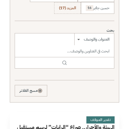
حسن جابر
المزيد (17)
16
بحث
نطاق البحث
×
مسح الفلاتر
ا
13 دقائق
تقدير الموقف
الهيئة والأحرار.. صراع “الرايات” لرسم مستقبل