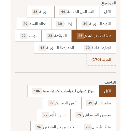
الموضوع
الكل
المجالس المحلية
سورية
33
41
الثورة السورية
إدلب
نظام الأسد
29
30
30
هيئة تحرير الشام
الحوكمة
روسيا
22
23
26
الإدارة الذاتية
المعارضة السورية
18
20
المزيد (170)
الباحث
الكل
مركز عمران للدراسات الاستراتيجية
106
ساشا العلو
أيمن الدسوقي
29
31
محسن المصطفى
معن طلَّاع
27
29
مناف قومان
د.بشير زين العابدين
16
25