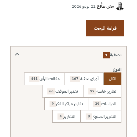
معن طلَّاع
·
21 يوليو 2026
قراءة البحث
تصفية
1
النوع
الكل
أوراق بحثية
مقالات الرأي
111
167
تقارير خاصة
تقدير الموقف
66
97
الدراسات
تقارير مراكز الفكر
9
39
التقرير السنوي
التقارير
4
8