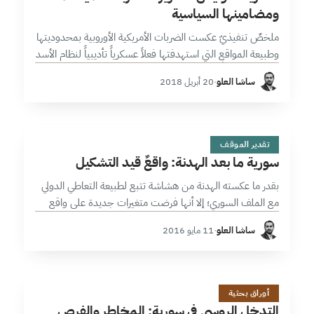
ومضامينها السياسية
ملخصٌ تنفيذيّ عكست الضربات الأمريكية الأوروبية بمحدوديتها
وطبيعة المواقع التي استهدفتها فعلاً عسكرياً تأديبياً لنظام الأسد
أكثر منه تدميرياً، إذ يبدو أن المضامين السياسية للضربة تجاوزت
ساشا العلو
·
20 أبريل 2018
نظام الأسد، والذي بدا…
س
12 دقائق
تقدير الموقف
سورية ما بعد الهدنة: واقعٌ قيد التشكيل
بقدر ما عكسته الهدنة من هشاشة تتبع لطبيعة التعاطي الدولي
مع الملف السوري؛ إلا أنها فرضت متغيرات جديدة على واقع
الصراع السوري. فالهدنة التي فشلت إلى حد ما في تثبيت…
ساشا العلو
·
11 مايو 2016
ا
17 دقائق
أوراق بحثية
التدخل الروسي في سورية: المخاطر والفرص