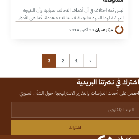
ليس ثمة اختلاف في أن أهداف التحالف ضبابية وأن النتيجة
النهائية لهذا الجهد مفتوحة لاحتمالات متعددة. فما هي الأدوار
المتوقع أن يلعبها الفرقاء المختلفون ليجنوا أكبر قدر من
مركز عمران
·
30 أكتوبر 2014
المنافع ويحموا…
3
2
1
‹
اشترك في نشرتنا البريدية
احصل على أحدث الدراسات والتقارير الاستراتيجية حول الشأن السوري
لبريد الإلكتروني
اشتراك