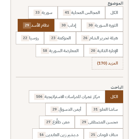
الموضوع
الكل
المجالس المحلية
سورية
33
41
الثورة السورية
إدلب
نظام الأسد
29
30
30
هيئة تحرير الشام
الحوكمة
روسيا
22
23
26
الإدارة الذاتية
المعارضة السورية
18
20
المزيد (170)
الباحث
الكل
مركز عمران للدراسات الاستراتيجية
106
ساشا العلو
أيمن الدسوقي
29
31
محسن المصطفى
معن طلَّاع
27
29
مناف قومان
د.بشير زين العابدين
16
25