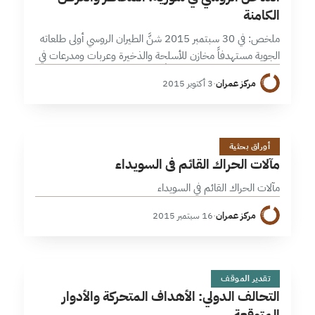
الكامنة
ملخص: في 30 سبتمبر 2015 شنَّ الطيران الروسي أولى طلعاته
الجوية مستهدفاً مخازن للأسلحة والذخيرة وعربات ومدرعات في
حمص وحماة وحلب؛ مستنداً إلى معلومات تم جمعها
مركز عمران
·
3 أكتوبر 2015
وتحديدها من قبل غرفة…
م
1 دقائق
أوراق بحثية
مآلات الحراك القائم في السويداء
مآلات الحراك القائم في السويداء
مركز عمران
·
16 سبتمبر 2015
ا
1 دقائق
تقدير الموقف
التحالف الدولي: الأهداف المتحركة والأدوار
المتوقعة