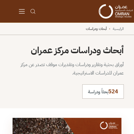
الرئيسية
›
أبحاث ودراسات
أبحاث ودراسات مركز عمران
أوراق بحثية وتقارير ودراسات وتقديرات موقف تصدر عن مركز
عمران للدراسات الاستراتيجية.
524
بحثاً ودراسة