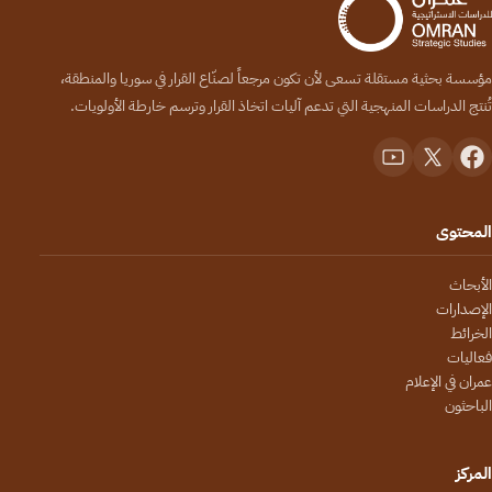
مؤسسة بحثية مستقلة تسعى لأن تكون مرجعاً لصنّاع القرار في سوريا والمنطقة،
تُنتج الدراسات المنهجية التي تدعم آليات اتخاذ القرار وترسم خارطة الأولويات.
المحتوى
الأبحاث
الإصدارات
الخرائط
فعاليات
عمران في الإعلام
الباحثون
المركز