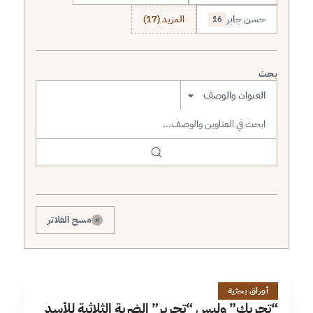
حسن جابر
المزيد (17)
16
بحث
نطاق البحث
×
مسح الفلاتر
&
16 دقائق
أوراق بحثية
“تحريك” وليس “تحرير” الضربة الثلاثية للأسد