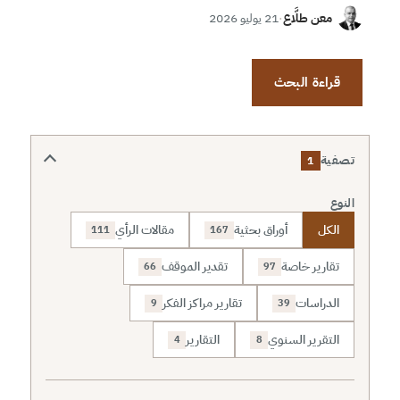
معن طلَّاع
·
21 يوليو 2026
قراءة البحث
تصفية
1
النوع
الكل
أوراق بحثية
مقالات الرأي
111
167
تقارير خاصة
تقدير الموقف
66
97
الدراسات
تقارير مراكز الفكر
9
39
التقرير السنوي
التقارير
4
8