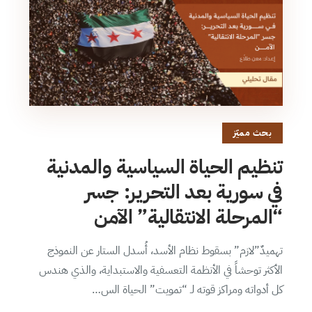
بحث مميّز
تنظيم الحياة السياسية والمدنية
في سورية بعد التحرير: جسر
“المرحلة الانتقالية” الآمن
تهميدٌ”لازم” بسقوط نظام الأسد، أُسدل الستار عن النموذج
الأكثر توحشاً في الأنظمة التعسفية والاستبداية، والذي هندس
كل أدواته ومراكز قوته لـ “تمويت” الحياة الس…