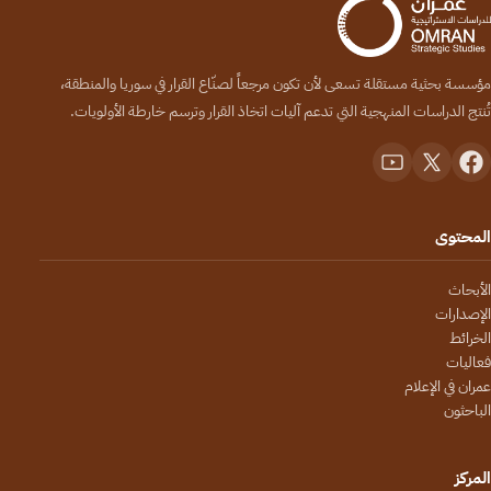
مؤسسة بحثية مستقلة تسعى لأن تكون مرجعاً لصنّاع القرار في سوريا والمنطقة،
تُنتج الدراسات المنهجية التي تدعم آليات اتخاذ القرار وترسم خارطة الأولويات.
المحتوى
الأبحاث
الإصدارات
الخرائط
فعاليات
عمران في الإعلام
الباحثون
المركز