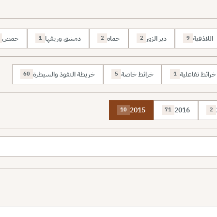
اللاذقية
دير الزور
حماة
دمشق وريفها
حمص
1
2
2
9
خرائط تفاعلية
خرائط خاصة
خريطة النفوذ والسيطرة
60
5
1
2015
2016
10
71
2