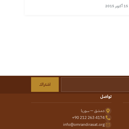
15 أكتوبر 2015
اشتراك
تواصل
دمشق — سوريا
+90 212 263 4174
info@omrandirasat.org