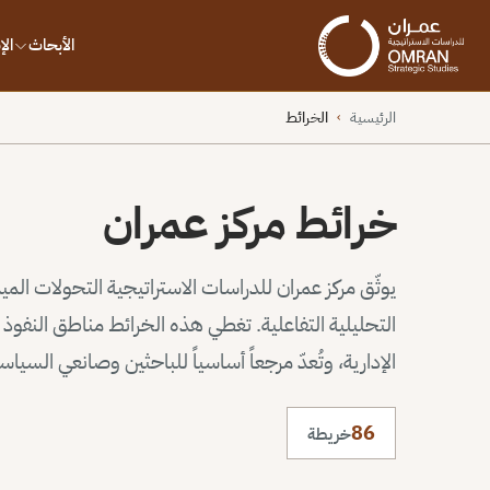
الأبحاث
ال
الرئيسية
الخرائط
›
خرائط مركز عمران
يوثّق مركز عمران للدراسات الاستراتيجية التحولات الم
التحليلية التفاعلية. تغطي هذه الخرائط مناطق النف
الإدارية، وتُعدّ مرجعاً أساسياً للباحثين وصانعي السيا
86
خريطة