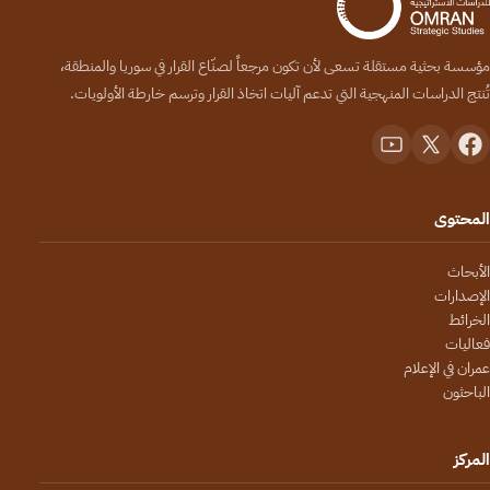
مؤسسة بحثية مستقلة تسعى لأن تكون مرجعاً لصنّاع القرار في سوريا والمنطقة،
تُنتج الدراسات المنهجية التي تدعم آليات اتخاذ القرار وترسم خارطة الأولويات.
المحتوى
الأبحاث
الإصدارات
الخرائط
فعاليات
عمران في الإعلام
الباحثون
المركز