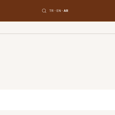
TR
EN
AR
Unable to open [object Object]: