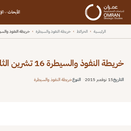
الأبحاث
ال
الرئيسية
الخرائط
خريطة النفوذ والسيطرة
خريطة النفوذ والسيطرة 16 تشرين الث
›
›
›
خريطة النفوذ والسيطرة 16 تشرين الثاني 2015
التاريخ
15 نوفمبر 2015
النوع
خريطة النفوذ والسيطرة
ملء الشاشة
إعادة ضبط
PNG
PDF
نسخ الرا
⬇
⬇
↻
⛶
/uploads/2015/11/map-hero-237-scaled.png