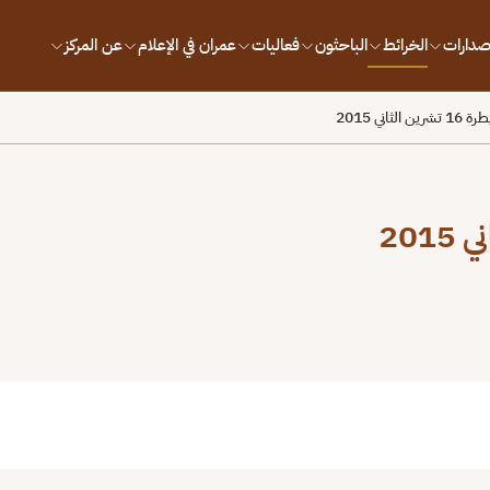
إصدارات
الخرائط
الباحثون
فعاليات
عمران في الإعلام
عن المركز
اني 2015
بط
 Error loading image at https://omrandirasat.org/wp-content