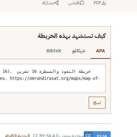
PDF
اقتباس
مشاركة
كيف تستشهد بهذه الخريطة
APA
شيكاغو
BibTeX
ovember 16
نسخ
مرخصة بموجب CC BY-SA 4.0
الرخصة الكاملة