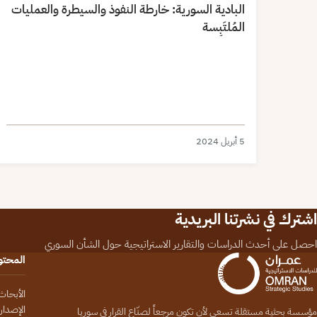
البادية السورية: خارطة النفوذ والسيطرة والعمليات
المُلتَبِسة
5 أبريل 2024
اشترك في نشرتنا البريدية
احصل على أحدث الدراسات والتقارير الاستراتيجية حول الشأن السوري
المحت
الأبحاث
الإصدار
مؤسسة بحثية مستقلة تسعى لأن تكون مرجعاً لصنّاع القرار في سوريا