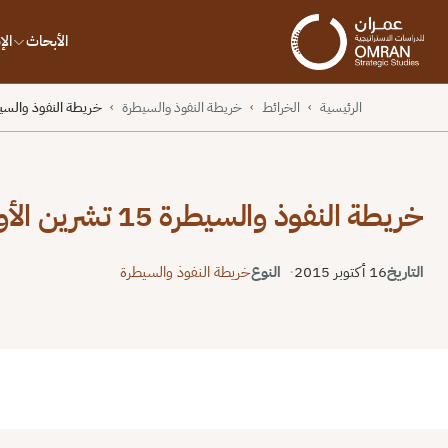
الأبحاث
ال
الرئيسية
الخرائط
خريطة النفوذ والسيطرة
خريطة النفوذ والسيطرة 15 تشرين الأول /
›
›
›
خريطة النفوذ والسيطرة 15 تشرين الأول / أكتوبر 2015
التاريخ
16 أكتوبر 2015
النوع
خريطة النفوذ والسيطرة
ملء الشاشة
إعادة ضبط
PNG
PDF
نسخ الرا
⬇
⬇
↻
⛶
/uploads/2015/10/map-hero-175-scaled.png