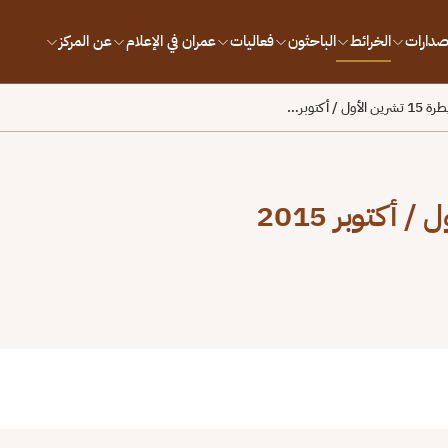
إصدارات
الخرائط
الباحثون
فعاليات
عمران في الإعلام
عن المركز
 أكتوبر…
بط
 Error loading image at https://omrandirasat.org/wp-content