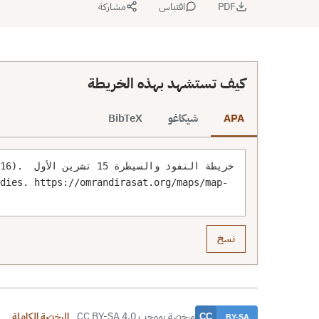
PDF
اقتباس
مشاركة
كيف تستشهد بهذه الخريطة
APA
شيكاغو
BibTeX
ctober 16
نسخ
مرخصة بموجب CC BY-SA 4.0
الرخصة الكاملة