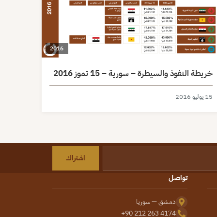
2016
خريطة النفوذ والسيطرة – سورية – 15 تموز 2016
15 يوليو 2016
اشتراك
تواصل
دمشق — سوريا
+90 212 263 4174