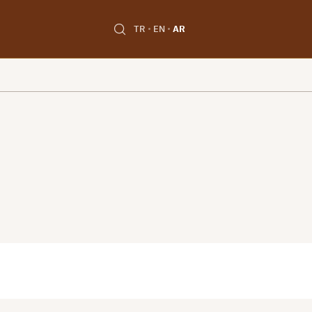
TR
EN
AR
Unable to open [object Object]: