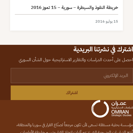
خريطة النفوذ والسيطرة – سورية – 15 تموز 2016
15 يوليو 2016
اشترك في نشرتنا البريدية
احصل على أحدث الدراسات والتقارير الاستراتيجية حول الشأن السوري
لبريد الإلكتروني
اشتراك
مؤسسة بحثية مستقلة تسعى لأن تكون مرجعاً لصنّاع القرار في سوريا والمنطقة،
تُنتج الدراسات المنهجية التي تدعم آليات اتخاذ القرار وترسم خارطة الأولويات.