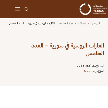
الرئيسية
›
الخرائط
›
خرائط خاصة
›
الغارات الروسية في سورية – العدد الخامس
الغارات الروسية في سورية – العدد
الخامس
التاريخ
21 أكتوبر 2015
النوع
خرائط خاصة
⬇
⬇
↻
⛶
Unable to open [object Object]: Error loading image a
https://omrandirasat.org/wp-