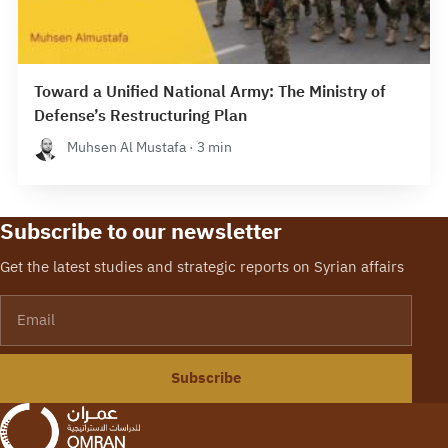
Toward a Unified National Army: The Ministry of
Defense’s Restructuring Plan
Muhsen Al Mustafa · 3 min
Subscribe to our newsletter
Get the latest studies and strategic reports on Syrian affairs
Email
Subscribe