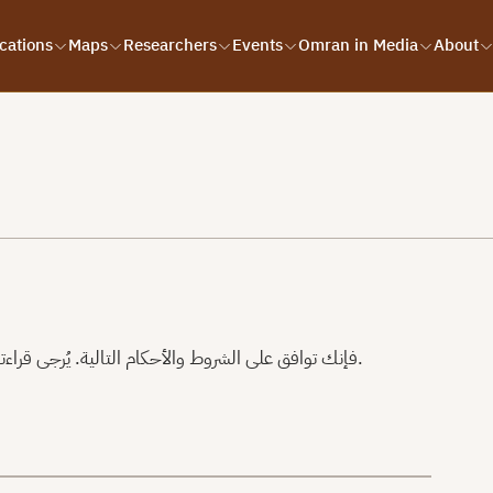
cations
Maps
Researchers
Events
Omran in Media
About
باستخدامك لموقع Omran Center for Strategic Studies، فإنك توافق على الشروط والأحكام التالية. يُرجى قراءتها بعناية.