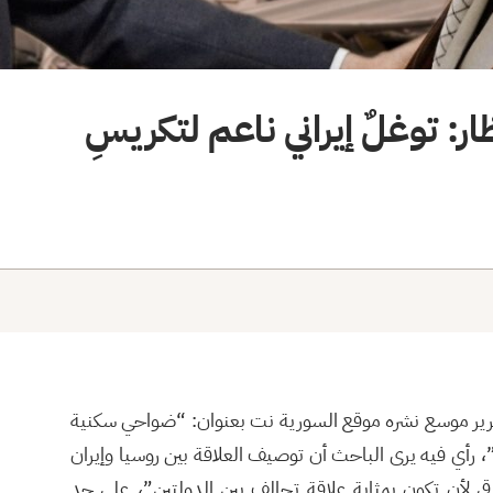
: توغلٌ إيراني ناعم لتكريسِ
مد العبد الله بتقرير موسع نشره موقع السورية نت بعنوان: “ضواحي سكنية
”، رأي فيه يرى الباحث أن توصيف العلاقة بين روسيا وإيران
قى لأن تكون بمثابة علاقة تحالف بين الدولتين”، على حد