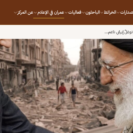
إصدارات
الخرائط
الباحثون
فعاليات
عمران في الإعلام
عن المركز
وغلٌ إيراني ناعم…