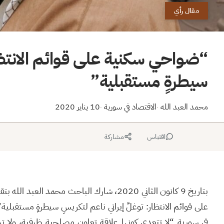
مقال رأي
“ضواحي سكنية على قوائم الانتظار
سيطرةٍ مستقبلية”
محمد العبد الله
الاقتصاد في سورية
10 يناير 2020
·
·
اقتباس
مشاركة
بتاريخ 9 كانون الثاني 2020، شارك الباحث مح
على قوائم الانتظار: توغلٌ إيراني ناعم لتكريسِ سيطرةٍ مستقبلية
في سورية “لا تتعدى كونها علاقة تعاون مصلحية ظرفية، ولا تر