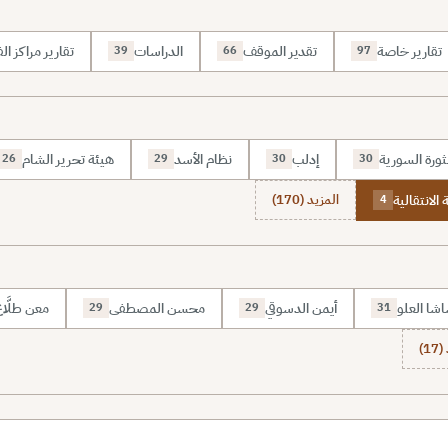
تقارير خاصة
تقدير الموقف
الدراسات
تقارير مراكز الف
39
66
97
ثورة السورية
إدلب
نظام الأسد
هيئة تحرير الشام
26
29
30
30
 الانتقالية
المزيد (170)
4
شا العلو
أيمن الدسوقي
محسن المصطفى
معن طلَّا
29
29
31
1)