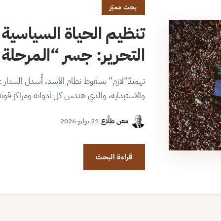
بحث مميّز
تنظيم الحياة السياسية 
التحرير: جسر “المرحلة ا
تهميدٌ”لازم” بسقوط نظام الأسد، أُسدل الستار عن
والاستبداية، والذي هندس كل أدواته ومراكز قوت
معن طلَّاع
·
21 يوليو 2026
قراءة البحث