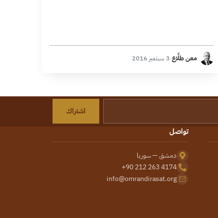
معن طلَّاع
·
3 سبتمبر 2016
اشتراك
تواصل
دمشق — سوريا
+90 212 263 4174
info@omrandirasat.org