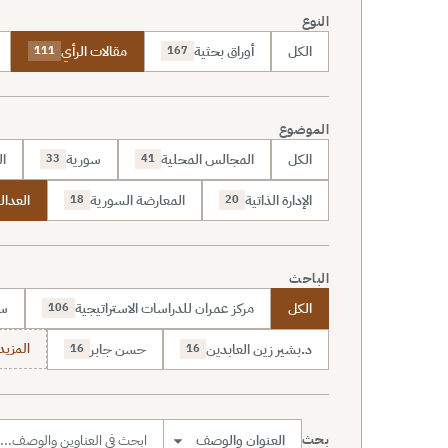
النوع
الكل
أوراق بحثية
مقالات الرأي
111
167
الموضوع
الكل
المجالس المحلية
سورية
ال
33
41
الإدارة الذاتية
المعارضة السورية
العدالة
18
20
الباحث
الكل
مركز عمران للدراسات الاستراتيجية
سا
106
د.بشير زين العابدين
حسن جابر
المزيد (7
16
16
بحث