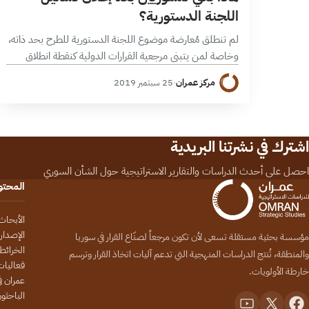
اللجنة الدستورية؟
لم تنطلق مُعارضة موضوع اللجنة الدستورية للطرح بحد ذاته،
وخاصة لمن يتبنى مرجعية القرارات الدولية كنقطة انطلاق
لحل المعضلة السورية، فموضوع طرح دستور جديد للبلاد،
مركز عمران
·
25 سبتمبر 2019
يشغل حيزاً ما من فقرات…
اشترك في نشرتنا البريدية
احصل على أحدث الدراسات والتقارير الاستراتيجية حول الشأن السوري
المحت
الأبحاث
الإصدار
مؤسسة بحثية مستقلة تسعى لأن تكون مرجعاً لصنّاع القرار في سوريا
الخرائط
والمنطقة، تُنتج الدراسات المنهجية التي تدعم آليات اتخاذ القرار وترسم
فعاليات
خارطة الأولويات.
عمران في
الباحثو