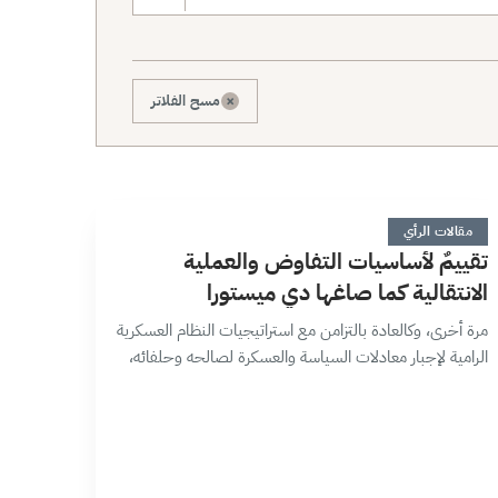
×
مسح الفلاتر
ت
6 دقائق
مقالات الرأي
تقييمٌ لأساسيات التفاوض والعملية
الانتقالية كما صاغها دي ميستورا
مرة أخرى، وكالعادة بالتزامن مع استراتيجيات النظام العسكرية
الرامية لإجبار معادلات السياسة والعسكرة لصالحه وحلفائه،
طرح المبعوث الدولي ستيفان دي ميستورا لمجموعات صنع
القرار المحلي والإقليمي والدولي ملخصاً تنفيذياً حول…