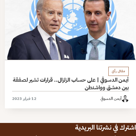
مقال رأي
أيمن الدسوقي | على حساب الزلزال.. قرارات تشير لصفقة
بين دمشق وواشنطن
أيمن الدسوقي
12 فبراير 2023
اشترك في نشرتنا البريدية