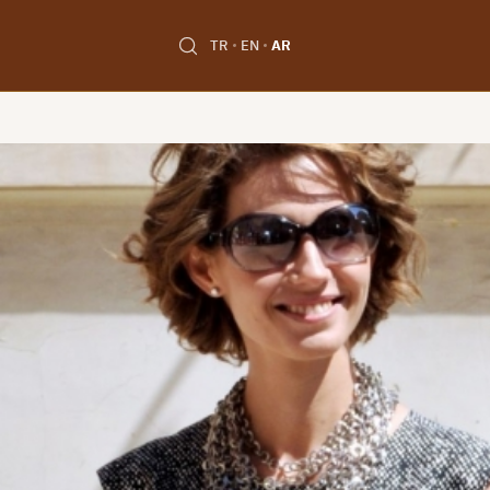
TR
EN
AR