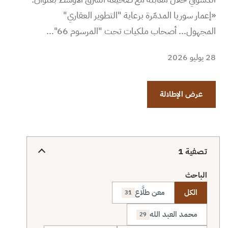
«إعمار سوريا المدمّرة برعاية "التطوير العقاري"
المجهول... أصحاب ملكيات تحت "المرسوم 66"...
28 يوليو 2026
عرض الإطلالة
تصفية
1
الباحث
الكل
معن طلَّاع
31
محمد العبد الله
29