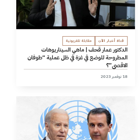
قناة أخبار الآن
مقابلة تلفزيونية
الدكتور عمار قحف | ماهي السيناريوهات
المطروحة للوضع في غزة في ظل عملية “طوفان
الاقصى”؟
18 نوفمبر 2023