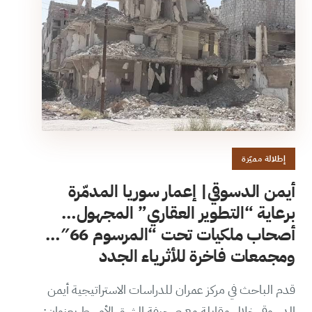
إطلالة مميّزة
أيمن الدسوقي| إعمار سوريا المدمّرة
برعاية “التطوير العقاري” المجهول…
أصحاب ملكيات تحت “المرسوم 66″…
ومجمعات فاخرة للأثرياء الجدد
قدم الباحث في مركز عمران للدراسات الاستراتيجية أيمن
الدسوقي خلال مقابلة مع صحيفة الشرق الأوسط بعنوان: