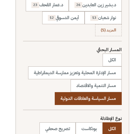
د.بشير زين العابدين
د.عمار القحف
23
26
نوار شعبان
أيمن الدسوقي
12
13
المزيد (5)
المسار البحثي
الكل
مسار الإدارة المحلية وتعزيز ممارسة الديمقراطية
مسار التنمية والاقتصاد
مسار السياسة والعلاقات الدولية
نوع الإطلالة
الكل
بودكاست
تصريح صحفي