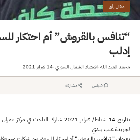
مقال رأي
“تنافس بالقروش” أم احتكار لل
إدلب
محمد العبد الله
اقتصاد الشمال السوري
14 فبراير 2021
·
·
اقتباس
مشاركة
بتاريخ 14 شباط/ فبراير 2021 شارك البا
لجريدة عنب بلدي
بعنوان ” تنافس بالقروش” أم احتكار للسوق بين شركات محروقا