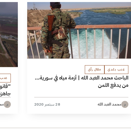
عنب بلدي
مقال رأي
الباحث محمد العبد الله | أزمة مياه في سورية…
عنب 
من يدفع الثمن
“قانو
جاهزة
محمد العبد الله
28 سبتمبر 2020
محم
م
م