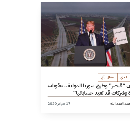
بلدي
مقال رأي
ن “قيصر” وطرق سوريا الدولية.. عقوبات
 وشركات قد تعيد حساباتها”
د العبد الله
17 فبراير 2020