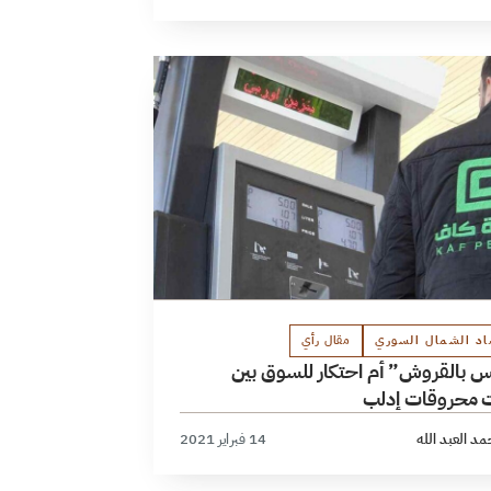
اد الشمال السوري
مقال رأي
س بالقروش” أم احتكار للسوق بين
 محروقات إدلب
د العبد الله
14 فبراير 2021