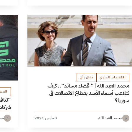
الاقتصاد السوي
مقال رأي
محمد العبد الله| ” قضاء مساند”.. كيف
اقتص
تتلاعب أسماء الأسد بقطاع الاتصالات في
“تناف
سوريا؟
شركات
محمد العبد الله
8 مارس 2021
محم
م
م