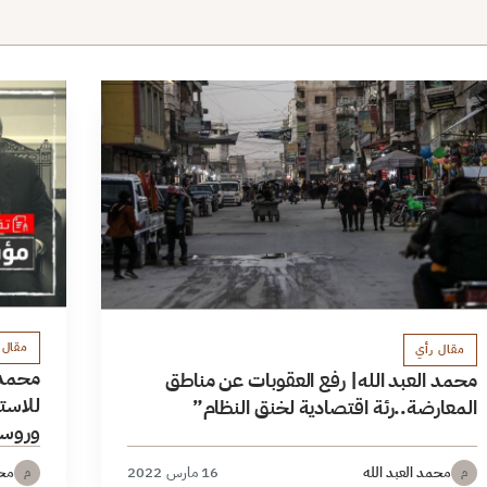
مقال 
مقال رأي
محمد ا
محمد العبد الله| رفع العقوبات عن مناطق
للاستث
المعارضة..رئة اقتصادية لخنق النظام”
وروسي
محمد العبد الله
16 مارس 2022
محم
م
م