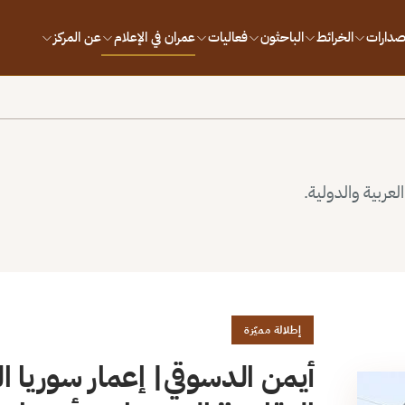
إصدارات
الخرائط
الباحثون
فعاليات
عمران في الإعلام
عن المركز
لعربية والدولية.
إطلالة مميّزة
أيمن الدسوقي| إعمار سوريا الم