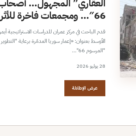
العقاري” المجهول… أصحاب 
66″… ومجمعات فاخرة للأثرياء الجدد
قدم الباحث في مركز عمران للدراسات الاستراتيجية أي
الأوسط بعنوان: «إعمار سوريا المدمّرة برعاية "التطو
"المرسوم 66"...
28 يوليو 2026
عرض الإطلالة