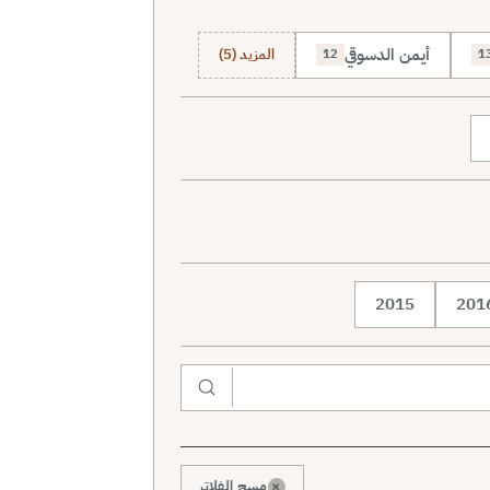
أيمن الدسوقي
المزيد (5)
12
1
2015
201
×
مسح الفلاتر