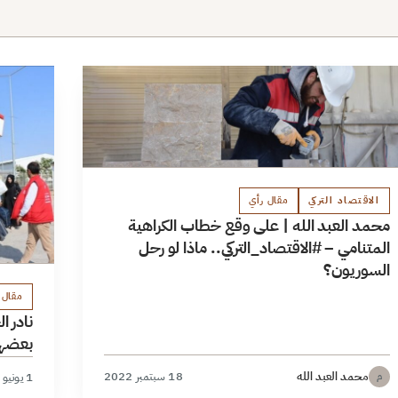
الاقتصاد التركي
مقال رأي
محمد العبد الله | على وقع خطاب الكراهية
المتنامي – #الاقتصاد_التركي.. ماذا لو رحل
السوريون؟
مقال 
نادر ا
بعضهم 
محمد العبد الله
18 سبتمبر 2022
1 يونيو 2022
م