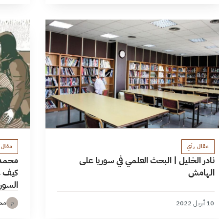
مقال رأي
مقال 
نادر الخليل | البحث العلمي في سوريا على
محمد ا
الهامش
كيف غ
السور
محم
10 أبريل 2022
م