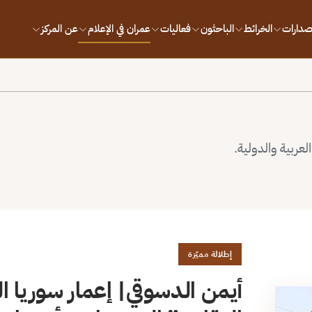
إصدارات
الخرائط
الباحثون
فعاليات
عمران في الإعلام
عن المركز
لعربية والدولية.
إطلالة مميّزة
أيمن الدسوقي| إعمار سوريا الم