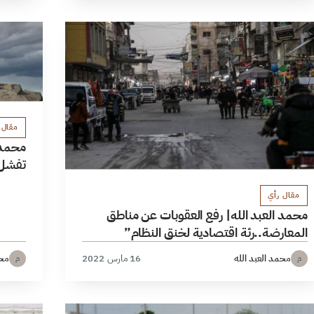
مقال 
محمد ا
تفشل
مقال رأي
محمد العبد الله| رفع العقوبات عن مناطق
المعارضة..رئة اقتصادية لخنق النظام”
محمد العبد الله
16 مارس 2022
محم
م
م