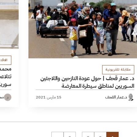
الاقت
مقابلة تلفزيونية
تتلاعب
د. عمار قحف | حول عودة النازحين واللاجئين
سوريا
السوريين لمناطق سيطرة المعارضة
د.عمار القحف
15 مارس 2021
محم
م