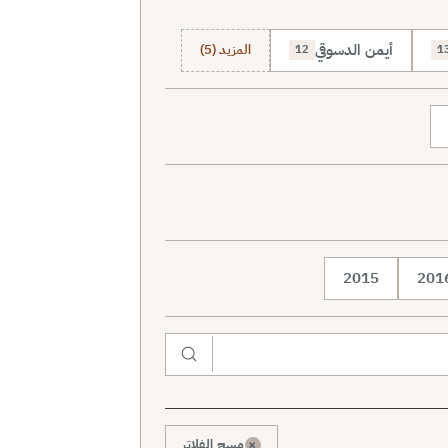
أيمن الدسوقي
المزيد (5)
12
1
2015
201
×
مسح الفلاتر