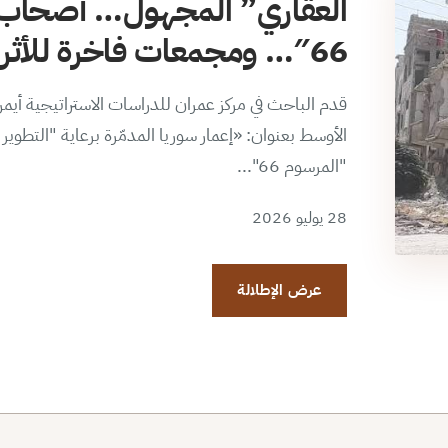
العقاري” المجهول… أصحاب 
66″… ومجمعات فاخرة للأثرياء الجدد
قدم الباحث في مركز عمران للدراسات الاستراتيجية أي
الأوسط بعنوان: «إعمار سوريا المدمّرة برعاية "التطو
"المرسوم 66"...
28 يوليو 2026
عرض الإطلالة