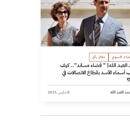
صاد السوي
مقال رأي
محمد العبد الله| ” قضاء مساند”.. كيف
 أسماء الأسد بقطاع الاتصالات في
؟
د العبد الله
8 مارس 2021