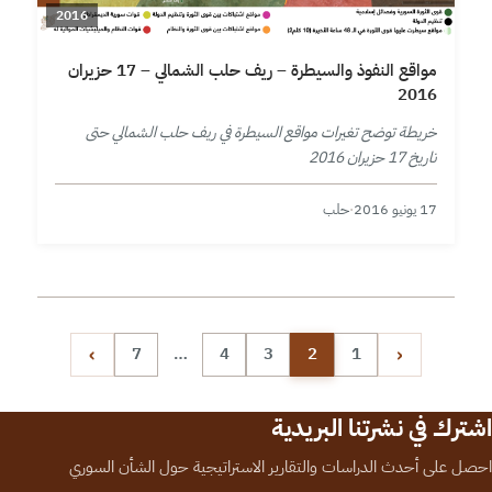
2016
مواقع النفوذ والسيطرة – ريف حلب الشمالي – 17 حزيران
2016
خريطة توضح تغيرات مواقع السيطرة في ريف حلب الشمالي حتى
تاريخ 17 حزيران 2016
17 يونيو 2016
·
حلب
تعدد صفحات المقالات
›
‹
7
…
4
3
2
1
اشترك في نشرتنا البريدية
احصل على أحدث الدراسات والتقارير الاستراتيجية حول الشأن السوري