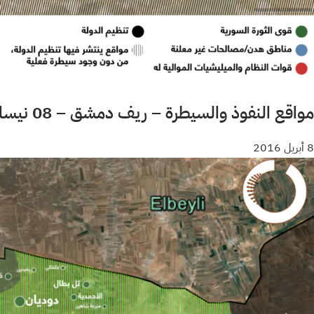
مواقع النفوذ والسيطرة – ريف دمشق – 08 نيسان 2016
8 أبريل 2016