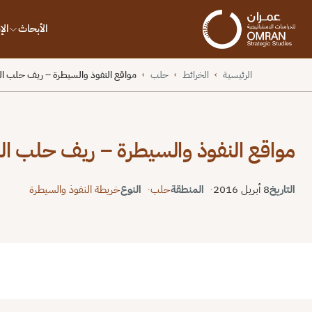
الأبحاث
ال
الرئيسية
الخرائط
حلب
مواقع النفوذ والسيطرة – ريف حلب ا
›
›
›
مواقع النفوذ والسيطرة – ريف حلب الشمالي – 08 
التاريخ
8 أبريل 2016
المنطقة
حلب
النوع
خريطة النفوذ والسيطرة
ملء الشاشة
إعادة ضبط
PNG
PDF
نسخ الرا
⬇
⬇
↻
⛶