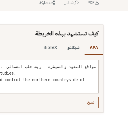
PDF
اقتباس
مشاركة
كيف تستشهد بهذه الخريطة
APA
شيكاغو
BibTeX
il 8
nd-control-the-northern-countryside-of-
نسخ