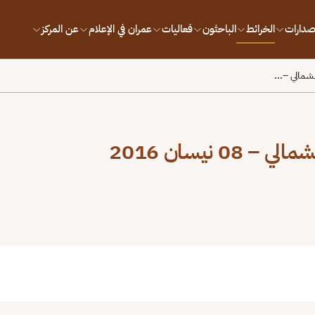
إصدارات
الخرائط
الباحثون
فعاليات
عمران في الإعلام
عن المركز
لشمالي –…
نيسان 2016
بط