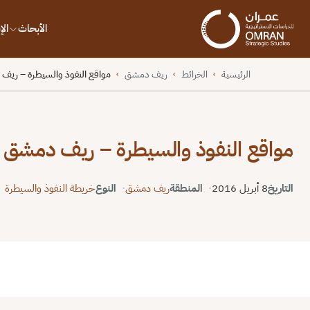
الأبحاث
ال
الرئيسية
الخرائط
ريف دمشق
مواقع النفوذ والسيطرة – ريف د
›
›
›
مواقع النفوذ والسيطرة – ريف دمشق – 08 نيسان 16
التاريخ
8 أبريل 2016
المنطقة
ريف دمشق
النوع
خريطة النفوذ والسيطرة
ملء الشاشة
إعادة ضبط
PNG
PDF
نسخ الرا
⬇
⬇
↻
⛶