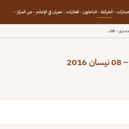
إصدارات
الخرائط
الباحثون
فعاليات
عمران في الإعلام
عن المركز
مشق – 08…
20
بط