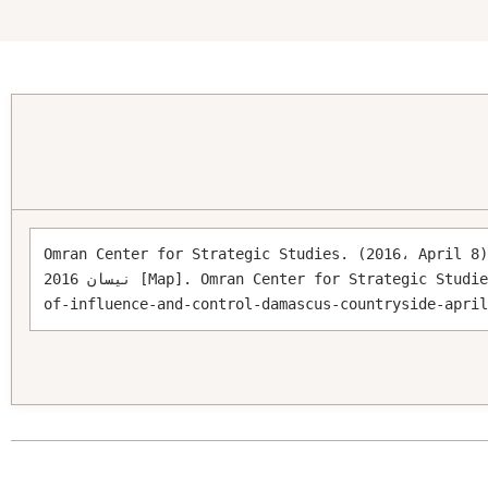
Omran Center for Strategic Studies. (2016، Apr). مواقع النفوذ والسيطرة – ريف دمشق – 08 
نيسان 2016 [Map]. Omran Center for Strategic Studies. https://omrandirasat.org/maps/sites-
of-influence-and-control-damascus-countryside-apri