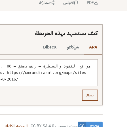
PDF
اقتباس
مشاركة
كيف تستشهد بهذه الخريطة
APA
شيكاغو
BibTeX
il 8
l-8-2016/
نسخ
مرخصة بموجب CC BY-SA 4.0
الرخصة الكاملة