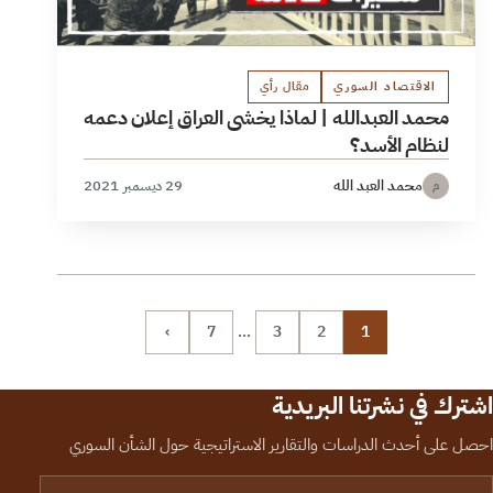
الاقتصاد السوري
مقال رأي
محمد العبدالله | لماذا يخشى العراق إعلان دعمه
لنظام الأسد؟
محمد العبد الله
29 ديسمبر 2021
م
›
7
…
3
2
1
اشترك في نشرتنا البريدية
احصل على أحدث الدراسات والتقارير الاستراتيجية حول الشأن السوري
لبريد الإلكتروني