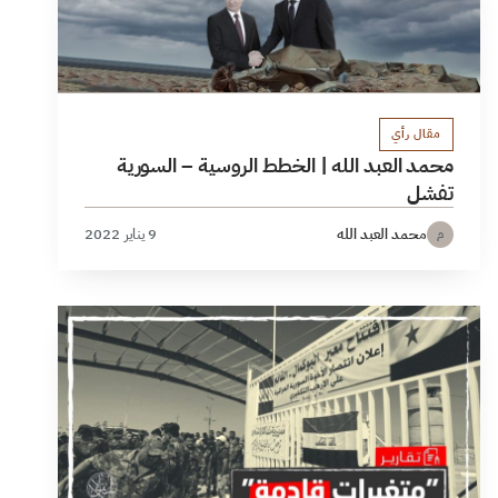
مقال رأي
محمد العبد الله | الخطط الروسية – السورية
تفشل
محمد العبد الله
9 يناير 2022
م