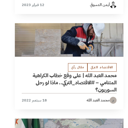
أيمن الدسوقي
12 فبراير 2023
الاقتصاد التركي
مقال رأي
محمد العبد الله | على وقع خطاب الكراهية
المتنامي – #الاقتصاد_التركي.. ماذا لو رحل
السوريون؟
محمد العبد الله
18 سبتمبر 2022
م