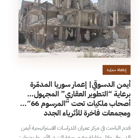
إطلالة مميّزة
أيمن الدسوقي| إعمار سوريا المدمّرة
برعاية “التطوير العقاري” المجهول…
أصحاب ملكيات تحت “المرسوم 66″…
ومجمعات فاخرة للأثرياء الجدد
قدم الباحث في مركز عمران للدراسات الاستراتيجية أيمن
الدسوقي خلال مقابلة مع صحيفة الشرق الأوسط بعنوان: