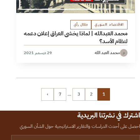
الاقتصاد السوري
مقال رأي
محمد العبدالله | لماذا يخشى العراق إعلان دعمه
لنظام الأسد؟
محمد العبد الله
29 ديسمبر 2021
م
›
7
…
3
2
1
اشترك في نشرتنا البريدية
احصل على أحدث الدراسات والتقارير الاستراتيجية حول الشأن السوري
لبريد الإلكتروني