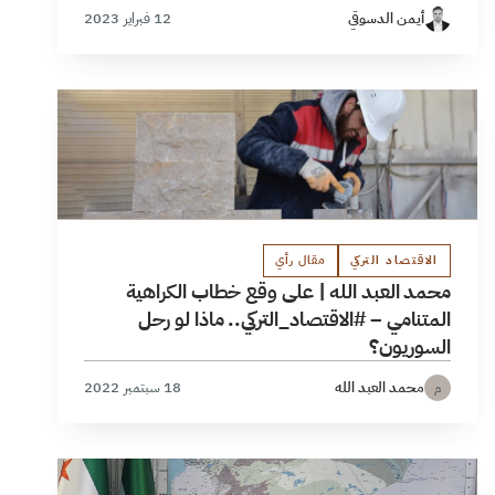
أيمن الدسوقي
12 فبراير 2023
الاقتصاد التركي
مقال رأي
محمد العبد الله | على وقع خطاب الكراهية
المتنامي – #الاقتصاد_التركي.. ماذا لو رحل
السوريون؟
محمد العبد الله
18 سبتمبر 2022
م