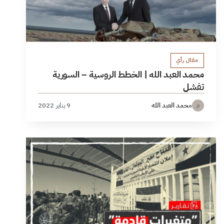
مقال رأي
محمد العبد الله | الخطط الروسية – السورية
تفشل
محمد العبد الله
9 يناير 2022
م