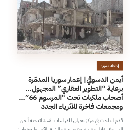
إطلالة مميّزة
أيمن الدسوقي| إعمار سوريا المدمّرة
برعاية “التطوير العقاري” المجهول…
أصحاب ملكيات تحت “المرسوم 66″…
ومجمعات فاخرة للأثرياء الجدد
قدم الباحث في مركز عمران للدراسات الاستراتيجية أيمن
الدسوقي خلال مقابلة مع صحيفة الشرق الأوسط بعنوان: