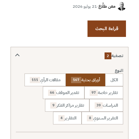
معن طلَّاع
·
21 يوليو 2026
قراءة البحث
تصفية
2
النوع
الكل
أوراق بحثية
مقالات الرأي
111
167
تقارير خاصة
تقدير الموقف
66
97
الدراسات
تقارير مراكز الفكر
9
39
التقرير السنوي
التقارير
4
8