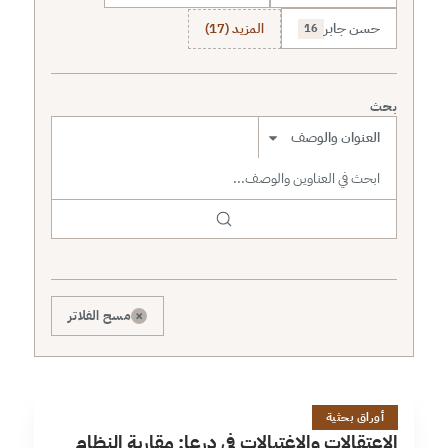
حسن جابر
المزيد (17)
16
بحث
نطاق البحث
×
مسح الفلاتر
ا
18 دقائق
أوراق بحثية
الاعتقالات والاغتيالات في درعا: مقاربة النظام