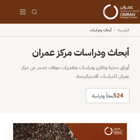
الرئيسية
›
أبحاث ودراسات
أبحاث ودراسات مركز عمران
أوراق بحثية وتقارير ودراسات وتقديرات موقف تصدر عن مركز
عمران للدراسات الاستراتيجية.
524
بحثاً ودراسة