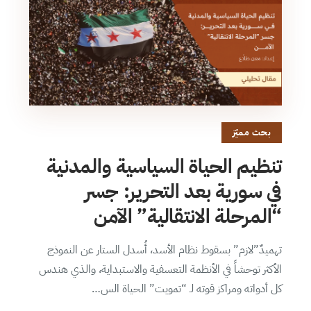
بحث مميّز
تنظيم الحياة السياسية والمدنية
في سورية بعد التحرير: جسر
“المرحلة الانتقالية” الآمن
تهميدٌ”لازم” بسقوط نظام الأسد، أُسدل الستار عن النموذج
الأكثر توحشاً في الأنظمة التعسفية والاستبداية، والذي هندس
كل أدواته ومراكز قوته لـ “تمويت” الحياة الس…