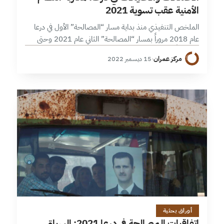
الأمنية عقب تسوية 2021
الملخص التنفيذي منذ بداية مسار “المصالحة” الأول في درعا
عام 2018 مروراً بمسار “المصالحة” الثاني عام 2021 وحتى
الآن، شكَّل هذا النموذج حالة إشكالية في ذاته، لا سيما بعد
مركز عمران
·
15 ديسمبر 2022
مرور…
12 دقائق
أوراق بحثية
اتفاقيات المصالحة في درعا 2021: السياق