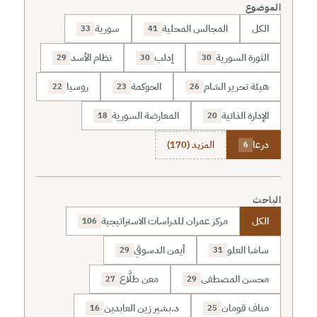
الموضوع
الكل
المجالس المحلية
سورية
33
41
الثورة السورية
إدلب
نظام الأسد
29
30
30
هيئة تحرير الشام
الحوكمة
روسيا
22
23
26
الإدارة الذاتية
المعارضة السورية
18
20
درعا
المزيد (170)
6
الباحث
الكل
مركز عمران للدراسات الاستراتيجية
106
ساشا العلو
أيمن الدسوقي
29
31
محسن المصطفى
معن طلَّاع
27
29
مناف قومان
د.بشير زين العابدين
16
25