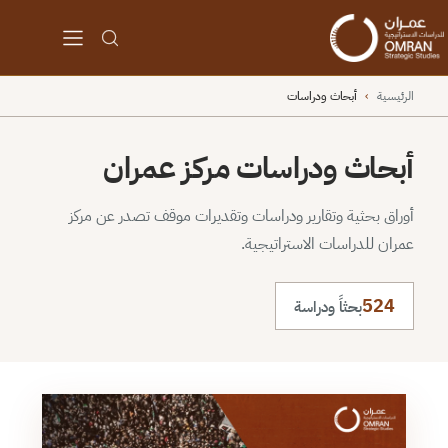
الرئيسية
›
أبحاث ودراسات
أبحاث ودراسات مركز عمران
أوراق بحثية وتقارير ودراسات وتقديرات موقف تصدر عن مركز
عمران للدراسات الاستراتيجية.
524
بحثاً ودراسة