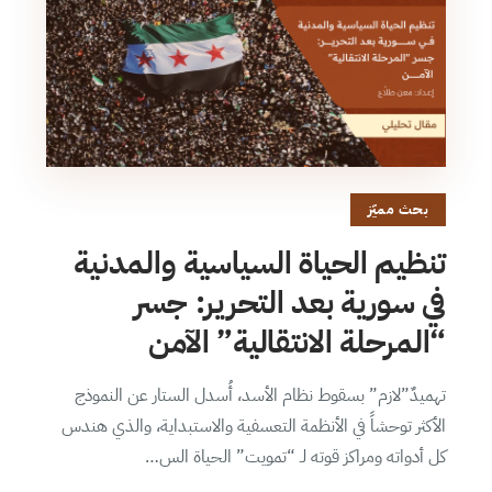
بحث مميّز
تنظيم الحياة السياسية والمدنية
في سورية بعد التحرير: جسر
“المرحلة الانتقالية” الآمن
تهميدٌ”لازم” بسقوط نظام الأسد، أُسدل الستار عن النموذج
الأكثر توحشاً في الأنظمة التعسفية والاستبداية، والذي هندس
كل أدواته ومراكز قوته لـ “تمويت” الحياة الس…