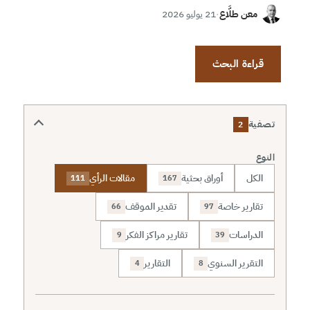
معن طلَّاع
·
21 يوليو 2026
قراءة البحث
تصفية
2
النوع
الكل
أوراق بحثية
مقالات الرأي
111
167
تقارير خاصة
تقدير الموقف
66
97
الدراسات
تقارير مراكز الفكر
9
39
التقرير السنوي
التقارير
4
8