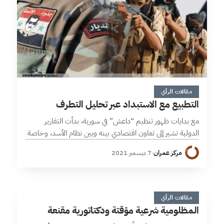
4 دقائق
مقالات الرأي
التطبيع مع الاستبداد عبر تحليل التطرف
مع بدايات ظهور تنظيم “داعش” في سورية، بدأت التقارير
الدولية تشير إلى تعاون اقتصادي بينه وبين نظام الأسد، وخاصة
في المجال النفطي، ممازاد من ثروة التنظيم وقدرته على تمويل
مركز عمران
·
7 ديسمبر 2021
نفسه من…
ا
4 دقائق
مقالات الرأي
المظلومية شرعية مؤقتة ودكتاتورية مقنعة