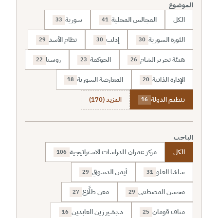
الموضوع
الكل
المجالس المحلية
سورية
33
41
الثورة السورية
إدلب
نظام الأسد
29
30
30
هيئة تحرير الشام
الحوكمة
روسيا
22
23
26
الإدارة الذاتية
المعارضة السورية
18
20
تنظيم الدولة
المزيد (170)
16
الباحث
الكل
مركز عمران للدراسات الاستراتيجية
106
ساشا العلو
أيمن الدسوقي
29
31
محسن المصطفى
معن طلَّاع
27
29
مناف قومان
د.بشير زين العابدين
16
25