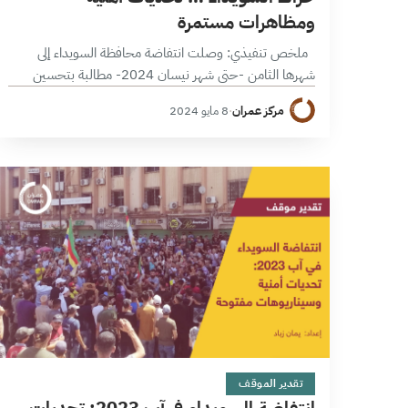
ومظاهرات مستمرة
ملخص تنفيذي: وصلت انتفاضة محافظة السويداء إلى
شهرها الثامن -حتى شهر نيسان 2024- مطالبة بتحسين
الوضع الاقتصادي والانتقال السياسي في سورية عبر تطبيق
مركز عمران
·
8 مايو 2024
القرار 2254، إذ نادت المظاهرات بإسقاط…
10 دقائق
تقدير الموقف
انتفاضة السويداء في آب 2023: تحديات