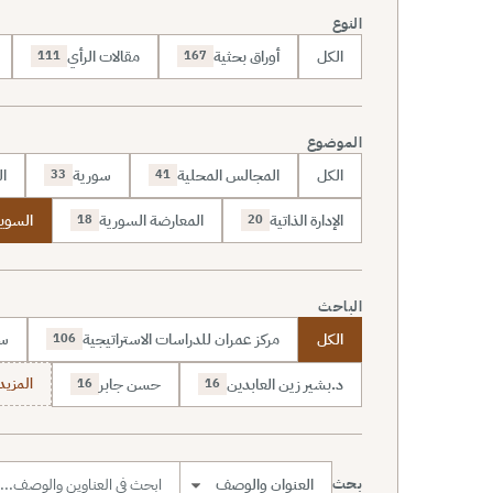
النوع
الكل
أوراق بحثية
مقالات الرأي
111
167
الموضوع
الكل
المجالس المحلية
سورية
ال
33
41
الإدارة الذاتية
المعارضة السورية
السويد
18
20
الباحث
الكل
مركز عمران للدراسات الاستراتيجية
سا
106
د.بشير زين العابدين
حسن جابر
المزيد (7
16
16
بحث