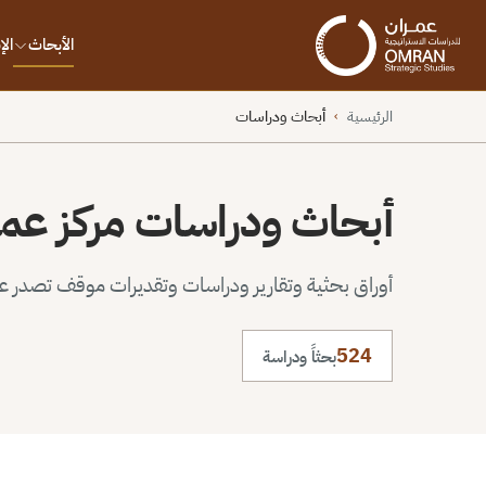
الأبحاث
ال
الرئيسية
أبحاث ودراسات
›
أبحاث ودراسات مركز عم
أوراق بحثية وتقارير ودراسات وتقديرات موقف تصدر عن 
524
بحثاً ودراسة