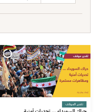
نطاق البحث
11 دقائق
تقدير الموقف
حراك السويداء … تحديات أمنية