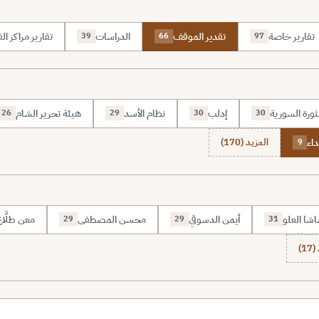
تقارير خاصة
تقدير الموقف
الدراسات
تقارير مراكز الف
39
66
97
ثورة السورية
إدلب
نظام الأسد
هيئة تحرير الشام
26
29
30
30
اء
المزيد (170)
9
شا العلو
أيمن الدسوقي
محسن المصطفى
معن طلَّا
29
29
31
1)