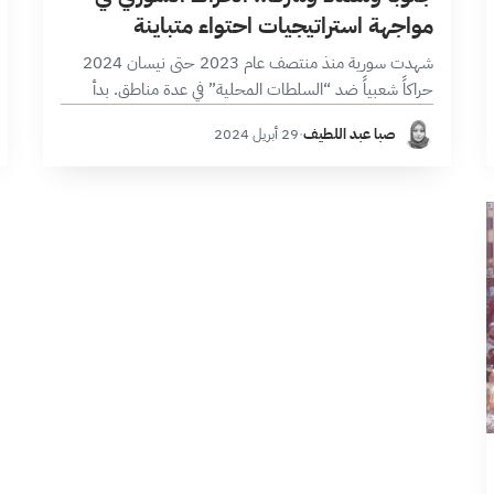
مواجهة استراتيجيات احتواء متباينة
شهدت سورية منذ منتصف عام 2023 حتى نيسان 2024
حراكاً شعبياً ضد “السلطات المحلية” في عدة مناطق. بدأ
الحراك في منطقة شمال شرق سورية، إذ انتفض أبناء العشائر
صبا عبد اللطيف
·
29 أبريل 2024
العربية ضد…