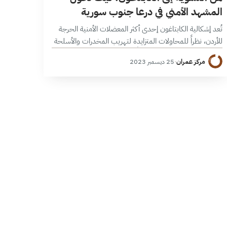
المشهد الأمني في درعا جنوب سورية
تُعد إشكالية الكابتاغون إحدى أكثر المعضلات الأمنية الحرجة
للأردن، نظراً للمحاولات المتزايدة لتهريب المخدرات والأسلحة
عبر حدوده التي أصبحت تهديداً للأمن الوطني الأردني
مركز عمران
·
25 ديسمبر 2023
وفق ورقة التقدير الرسمية، بالإضافة إلى عدم نجاعة الآليات
الحالية…