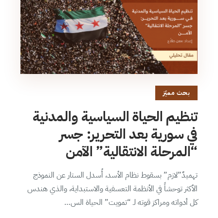
بحث مميّز
تنظيم الحياة السياسية والمدنية
في سورية بعد التحرير: جسر
“المرحلة الانتقالية” الآمن
تهميدٌ”لازم” بسقوط نظام الأسد، أُسدل الستار عن النموذج
الأكثر توحشاً في الأنظمة التعسفية والاستبداية، والذي هندس
كل أدواته ومراكز قوته لـ “تمويت” الحياة الس…