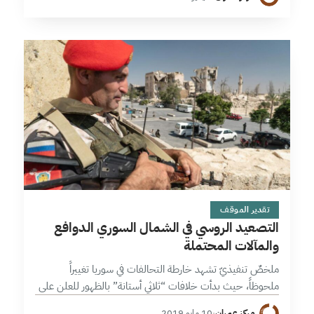
العازلة فقد تم…
9 دقائق
تقدير الموقف
التصعيد الروسي في الشمال السوري الدوافع
والمآلات المحتملة
ملخصٌ تنفيذيّ تشهد خارطة التحالفات في سوريا تغييراً
ملحوظاً، حيث بدأت خلافات “ثلاثي أستانة” بالظهور للعلن على
عدة مستويات، الأمر الذي يشير إلى احتمالية انفراط عقد أستانة
مركز عمران
·
10 مايو 2019