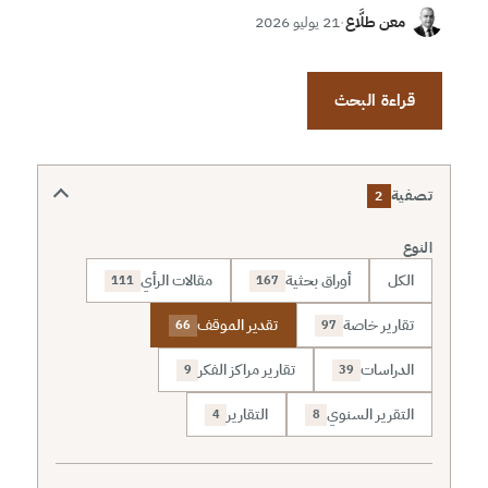
معن طلَّاع
·
21 يوليو 2026
قراءة البحث
تصفية
2
النوع
الكل
أوراق بحثية
مقالات الرأي
111
167
تقارير خاصة
تقدير الموقف
66
97
الدراسات
تقارير مراكز الفكر
9
39
التقرير السنوي
التقارير
4
8