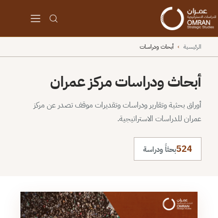
الرئيسية
›
أبحاث ودراسات
أبحاث ودراسات مركز عمران
أوراق بحثية وتقارير ودراسات وتقديرات موقف تصدر عن مركز
عمران للدراسات الاستراتيجية.
524
بحثاً ودراسة