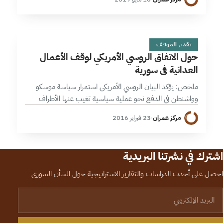
بعد أن أدى…
ح
9 دقائق
تقدير الموقف
حول الاتفاق الروسي الأمريكي لوقف الأعمال
العدائية في سورية
ملخص: يؤكد البيان الروسي الأمريكي استمرار سياسة موسكو
وواشنطن في الدفع نحو عملية سياسية تغيب عنها الأطراف
“المتمردة”، وتعزز قواعد تعاطي جديدة مع المشهد السياسي في
مركز عمران
·
23 فبراير 2016
سورية تخلو من الضمانات…
اشترك في نشرتنا البريدية
احصل على أحدث الدراسات والتقارير الاستراتيجية حول الشأن السوري
لبريد الإلكتروني