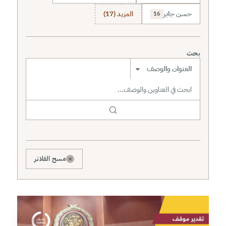
حسن جابر
المزيد (17)
16
بحث
نطاق البحث
×
مسح الفلاتر