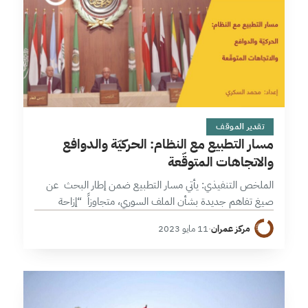
17 دقائق
تقدير الموقف
مسار التطبيع مع النظام: الحركيّة والدوافع
والاتجاهات المتوقّعة
الملخص التنفيذي: يأتي مسار التطبيع ضمن إطار البحث عن
صيغ تفاهم جديدة بشأن الملف السوري، متجاوزاً “إزاحة
الأسد” وتعلي من شأن دينامية “التواصل الإقليمي” ومتطلباته
مركز عمران
·
11 مايو 2023
وتفصله عن مسار الحل السياسي،…