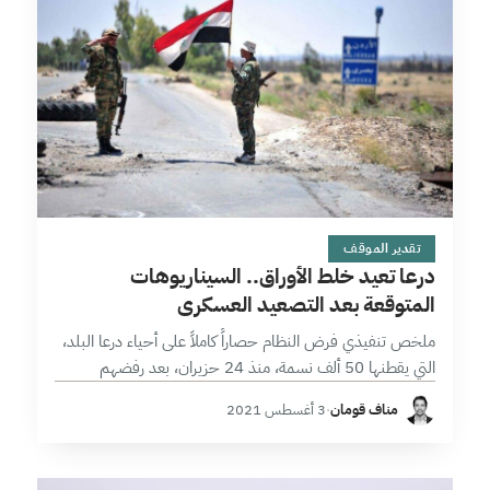
13 دقائق
تقدير الموقف
درعا تعيد خلط الأوراق.. السيناريوهات
المتوقعة بعد التصعيد العسكري
ملخص تنفيذي فرض النظام حصاراً كاملاً على أحياء درعا البلد،
التي يقطنها 50 ألف نسمة، منذ 24 حزيران، بعد رفضهم
الرضوخ لطلبات النظام في تسليم السلاح الخفيف، ونشر ثلاثة
مناف قومان
·
3 أغسطس 2021
حواجز…