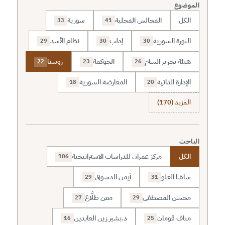
الموضوع
الكل
المجالس المحلية
سورية
33
41
الثورة السورية
إدلب
نظام الأسد
29
30
30
هيئة تحرير الشام
الحوكمة
روسيا
22
23
26
الإدارة الذاتية
المعارضة السورية
18
20
المزيد (170)
الباحث
الكل
مركز عمران للدراسات الاستراتيجية
106
ساشا العلو
أيمن الدسوقي
29
31
محسن المصطفى
معن طلَّاع
27
29
مناف قومان
د.بشير زين العابدين
16
25