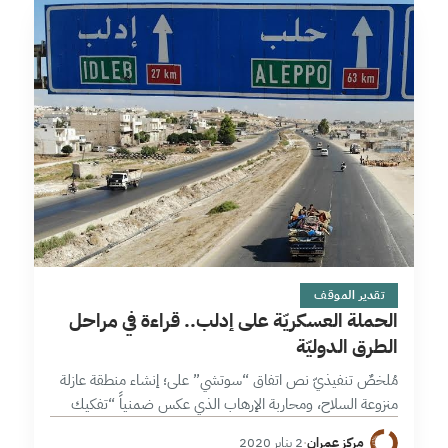
14 دقائق
تقدير الموقف
الحملة العسكريّة على إدلب.. قراءة في مراحل
الطرق الدوليّة
مُلخصٌ تنفيذيّ نص اتفاق “سوتشي” على؛ إنشاء منطقة عازلة
منزوعة السلاح، ومحاربة الإرهاب الذي عكس ضمنياً “تفكيك
هيئة تحرير الشام”، إضافة إلى فتح الطرق الدولية. وأما المنطقة
مركز عمران
·
2 يناير 2020