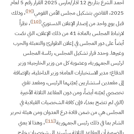
أحمد الشرع بتاريخ 12 آذار/مارس 2025 القرار رقم 5 لعام
)
[9]
(
2025، القاضي بتشكيل مجلس الأمن القومي
، وذلك
)
[10]
(
قبل يومٍ واحد من إصدار الإعلان الدستوري
، نظراً
لارتباط المجلس بالمادة 41 من ذلك الإعلان، التي نصّت
أيضاً على دور المجلس في إعلان الطوارئ والتعبئة والحرب
وغيرها. وحدد قرار تشكيل المجلس، رئاسة المجلس
لرئيس الجمهورية، وعضوية كل من وزير الخارجية؛ وزير
الدفاع؛ مدير الاستخبارات العامة؛ وزير الداخلية، بالإضافة
إلى مقعدين استشاريين يُعيّنهما الرئيس، ومقعد تقني
تخصصي يُعيّنه أيضاً، ومن دون المقاعد الثلاثة الأخيرة
(التي لم تتضح بعد)، فإن كافة الشخصيات القيادية في
المجلس هي من ضمن قادة درع العدوان ومن هيئة تحرير
)
[11]
(
الشام بما في ذلك رئيس الجمهورية
، وهذا لا يعني
بالضرورة أن المقاعد الثلاثة ستُسند إلى شخصيات خارج