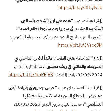
https://bit.ly/3HQfvJU
([4]) هبة محمد،
“هذه هي أبرز الشخصيات التي
تسلّمت المشهد في سوريا بعد سقوط نظام الأسد”
،
القدس العربي، تاريخ النشر: 17/12/2024، رابط إلكتروني:
https://bit.ly/3VsxqJM
([5])
“الداخلية تعيّن الطحان قائداً للأمن الداخلي في
السويداء والدالاتي في ريف دمشق”
، سانا، تاريخ النشر:
02/09/2024، رابط إلكتروني:
https://bit.ly/4mPFjVK
([6]) عبدالله سليمان علي،
“حرس جمهوري بقيادة أردني
و6 فرق… الدفاع السورية تستكمل بناء هيكلها
التنظيمي”
، جريدة النهار، تاريخ النشر: 10/02/2025،