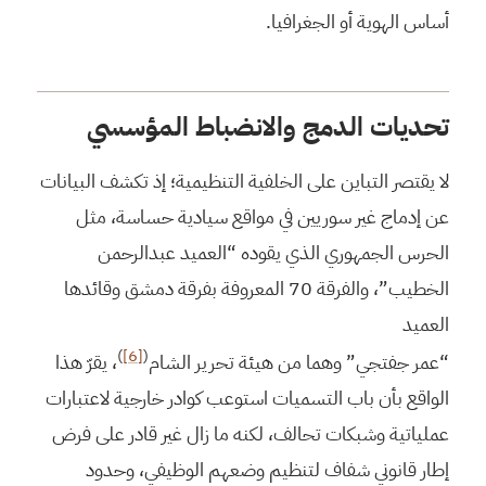
أساس الهوية أو الجغرافيا.
تحديات الدمج والانضباط المؤسسي
لا يقتصر التباين على الخلفية التنظيمية؛ إذ تكشف البيانات
عن إدماج غير سوريين في مواقع سيادية حساسة، مثل
الحرس الجمهوري الذي يقوده “العميد عبدالرحمن
الخطيب”، والفرقة 70 المعروفة بفرقة دمشق وقائدها
العميد
)
[6]
(
“عمر جفتجي” وهما من هيئة تحرير الشام
، يقرّ هذا
الواقع بأن باب التسميات استوعب كوادر خارجية لاعتبارات
عملياتية وشبكات تحالف، لكنه ما زال غير قادر على فرض
إطار قانوني شفاف لتنظيم وضعهم الوظيفي، وحدود