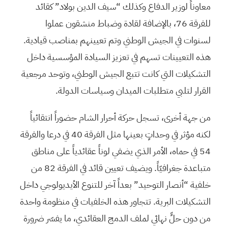
معاوناً لوزير الدفاع وكذلك “سيف الدين بولاد” كقائد
للفرقة 76، بالإضافة لقادة وضباط منشقون عملوا
لسنوات في الجيش الوطني وتم تعيينهم بمناصب قيادية.
هذه التعيينات تسهم في تعزيز السيادة المؤسسية داخل
التشكيلات التي كانت تتبع الجيش الوطني، وتوحد مرجعية
القرار لتلبي متطلبات الميدان وسياسات الدولة.
من جهة أخرى، تسجل حركة أحرار الشام حضوراً انتقائياً
لكنه مؤثر في وحداتٍ بعينها مثل الفرقة 40 في درعا والفرقة
54 في حماه، الأمر الذي يضفي لوناً عقائدياً على مناطق
متباعدة جغرافيّاً. ويضيف تعيين قائد في الفرقة 82 من
خلفية “أنصار التوحيد” بعداً آخر للتنوع الأيديولوجي داخل
التشكيلات البرية. تتجاور هذه الخلفيات في منظومة واحدة
من دون حلٍّ نهائي لملف الدمج العقائدي، ما يفسّر ضرورة