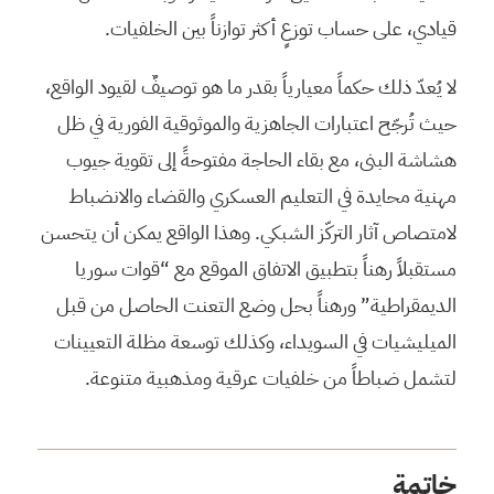
قيادي، على حساب توزعٍ أكثر توازناً بين الخلفيات.
لا يُعدّ ذلك حكماً معيارياً بقدر ما هو توصيفٌ لقيود الواقع،
حيث تُرجّح اعتبارات الجاهزية والموثوقية الفورية في ظل
هشاشة البنى، مع بقاء الحاجة مفتوحةً إلى تقوية جيوب
مهنية محايدة في التعليم العسكري والقضاء والانضباط
لامتصاص آثار التركّز الشبكي. وهذا الواقع يمكن أن يتحسن
مستقبلاً رهناً بتطبيق الاتفاق الموقع مع “قوات سوريا
الديمقراطية” ورهناً بحل وضع التعنت الحاصل من قبل
الميليشيات في السويداء، وكذلك توسعة مظلة التعيينات
لتشمل ضباطاً من خلفيات عرقية ومذهبية متنوعة.
خاتمة