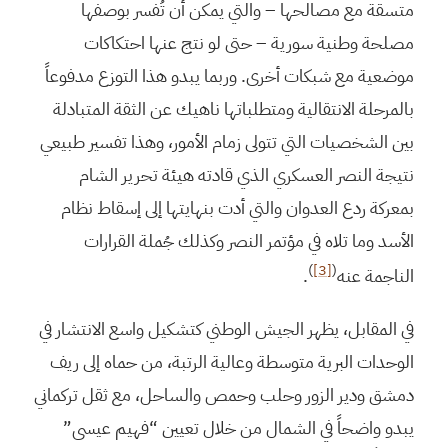
متسقة مع مصالحها – والتي يمكن أن تُفسر بوصفها
مصلحة وطنية سورية – حتى لو نتج عنها احتكاكات
موضعية مع شبكات أخرى. وربما يبدو هذا التوزع مدفوعاً
بالمرحلة الانتقالية ومتطلباتها ناهيك عن الثقة المتبادلة
بين الشخصيات التي تتولى زمام الأمور، وهذا تفسير طبيعي
نتيجة النصر العسكري الذي قادته هيئة تحرير الشام
بمعركة ردع العدوان والتي أدت بنهايتها إلى إسقاط نظام
الأسد وما تلاه في مؤتمر النصر وكذلك جُملة القرارات
)
[3]
(
الناجمة عنه
.
في المقابل، يظهر الجيش الوطني كتشكيل واسع الانتشار في
الوحدات البرية متوسطة وعالية الرتبة، من حماه إلى ريف
دمشق ودير الزور وحلب وحمص والساحل، مع ثقل تركماني
يبدو واضحاً في الشمال من خلال تعيين “فهيم عيسى”