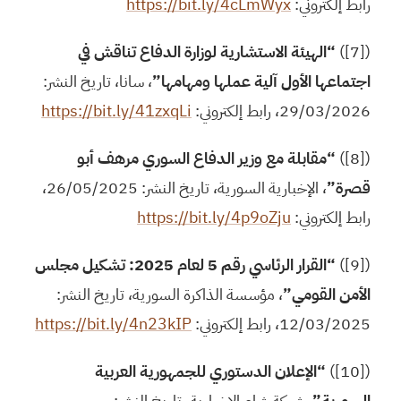
رابط إلكتروني:
https://bit.ly/4cLmWyx
([7])
“الهيئة الاستشارية لوزارة الدفاع تناقش في
اجتماعها الأول آلية عملها ومهامها”
، سانا، تاريخ النشر:
29/03/2026، رابط إلكتروني:
https://bit.ly/41zxqLi
([8])
“مقابلة مع وزير الدفاع السوري مرهف أبو
قصرة”
، الإخبارية السورية، تاريخ النشر: 26/05/2025،
رابط إلكتروني:
https://bit.ly/4p9oZju
([9])
“القرار الرئاسي رقم 5 لعام 2025: تشكيل مجلس
الأمن القومي”
، مؤسسة الذاكرة السورية، تاريخ النشر:
12/03/2025، رابط إلكتروني:
https://bit.ly/4n23kIP
([10])
“الإعلان الدستوري للجمهورية العربية
السورية”
، شبكة شام الإخبارية، تاريخ النشر: