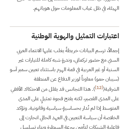
الهيئة، في ظل غياب المعلومات حول هوياتهم.
اعتبارات التمثيل والهوية الوطنية
إجمالاً، ترسم البيانات خريطةً يغلب عليها الانتماء العربي
السني مع حضور تركماني، وندرةٍ شبه كاملة للتيارات غير
السنية أو غير العربية في قمة الهرم باستثناء تعيين سمير آسو
(سيبان حمو) معاوناً لوزير الدفاع عن المنطقة
[12]
الشرقية(
). هذا التجانس قد يقلل من الاحتكاك الأفقي
على المدى القصير، لكنه يفتح فجوة تمثيلٍ على المدى
المتوسط إذا لم تُدار بحساسيةٍ سياسية وقانونية. وتؤكد
الخلاصة أن سياسة التعيين في العهد الحالي انحازت إلى
فاعلية الشبكات لتأمين سرعة السيطرة وبناء تسلسل