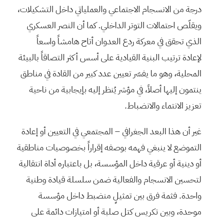
درجة من الانسجام الاجتماعي والعملياتي داخل التشكيلات،
ويقلّص احتمالات التوتر الداخلي. كما أن النصر العسكري
الذي تحقق في معركة ردع العدوان أتاح هامشاً واسعاً
لإعادة ترتيب البنية القيادية على أسس أكثر التصاقاً بالبيئة
المحلية، وهو ما يفسّر تعيين عدد كبير من القادة في مناطق
ينتمون إليها أصلاً، في مؤشر يُنظر إليه بإيجابية من ناحية
تعزيز الانتماء والانضباط.
غير أن هذا البعد الجغرافي – المجتمعي في التعيين أو إعادة
التموضع لا ينبغي فهمه بوصفه إقراراً بخصوصيات مناطقية
أو دينية أو عرقية داخل المؤسسة، بل باعتباره أداة انتقالية
لتحسين الانسجام والفعالية ضمن سلسلة قيادة وطنية
واحدة. فثمة فرق بين تمثيلٍ منضبط داخل مؤسسة
موحدة، وبين تكريس كتل صلبة أو امتيازات دائمة على