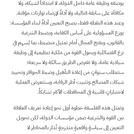
بوصفه وظيفة عامة داخل الدولة، لا امتداداً لشبكة، ولا
مكافأة على سابقة قتالية، ولا أداةً لإرضاء توازنات مؤقتة.
وعند هذه النقطة فقط، يصبح التعيين أداةً لبناء المؤسسة:
يوزع المسؤولية على أساس الكفاءة، ويضبط الشرعية
بالقانون، ويفتح المجال أمام تمثيل منضبط، بما يُسهم في
نزع الفصائلية ويحول القوة من ملكية تنظيمية إلى وظيفة
سيادية عامة. ولا تفترض الطريق سالكة ولا سريعة؛
ستتطلب سنواتٍ من إعادة التأهيل وضبط الحوافز وتحييد
شبكات المصالح وتثبيت أطر الرقابة، وستتعرض العملية
لاختباراتٍ قاسية في المحافظات الأكثر تشابكاً.
وتمثل هذه الفلسفة خطوة أولى نحو إعادة تعريف العلاقة
بين القوة والشرعية ضمن مؤسسات الدولة، لكن تحويل
التعيين إلى سياسةٍ واقعيةٍ متدرجةٍ تُدار بالمخاطر لا