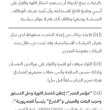
بالرغبات، يتيح للدولة أن تستعيد احتكار القوة والقرار على
أسسٍ وطنيةٍ قابلةٍ للاستدامة، وأن تُعيد تعريف الوظائف
الحساسة بوصفها وظائف أداء عام لا جوائز سياسية.
([1]) قاعدة بيانات من إعداد الباحث، محفوظة لدى مركز
عمران للدراسات الاستراتيجية، وقد بُنيت من خلال رصد
البيانات مفتوحة المصدر.
([2]) اللواء مرهف أبو قصرة واللواء علي نورالدين النعسان
وكذلك حسين السلامة وأنس خطاب جميعهم أعضاء في
هيئة تحرير الشام سابقاً قبل حلّها.
([3])
“مؤتمر النصر”: إعلان انتصار الثورة وحل الدستور
وحزب البعث والجيش و”الشرع” رئيسياً للجمهورية”
،
شبكة شام، تاريخ النشر: 29/01/2025، رابط إلكتروني: