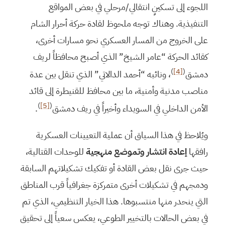
اللجوء إلى تسكينٍ انتقالي/مرحلي في بعض المواقع
التنفيذية. وهناك توجه ملحوظ لقادة حركة أحرار الشام
على الخروج من المسار العسكري نحو مسارات أخرى،
كقائد الحركة “عامر الشيخ” الذي أصبح محافظاً لريف
)
[4]
(
دمشق
، ونائبه “أحمد الدالاتي” الذي تنقل بين عدة
مناصب مدنية وأمنية، ما بين محافظ للقنيطرة إلى قائد
)
[5]
(
الأمن الداخلي في السويداء وأخيراً في ريف دمشق
.
ويُلاحظ في هذا السياق أن عملية التعيينات العسكرية
رافقها
إعادة انتشار وتموضع منهجية
للوحدات القتالية،
حيث جرى نقل بعض القادة أو تفكيك تشكيلاتهم السابقة
ودمجهم في تشكيلات أخرى متمركزة جغرافياً قرب المناطق
التي ينحدر منها منتسبوها. هذا الخيار التنظيمي، الذي تم
في بعض الحالات بالتخيير الطوعي، يعكس سعياً إلى تحقيق