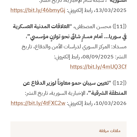
13/03/2025، رابط إلكتروني:
https://bit.ly/46bmyGj
([11]) محسن المصطفى، “
العلاقات المدنية العسكرية
في سوريا… أمام مسارٍ شاقّ نحو توازنٍ مؤسسي”
،
مسداد: المركز السوري لدراسات الأمن والدفاع، تاريخ
النشر: 08/09/2025، رابط إلكتروني:
https://bit.ly/4mUQ3Cf
([12]) “
تعيين سيبان حمو معاوناً لوزير الدفاع عن
المنطقة الشرقية”
، الإخبارية السورية، تاريخ النشر:
10/03/2026، رابط إلكتروني:
https://bit.ly/4tFXC2w
ملفات مرفقة