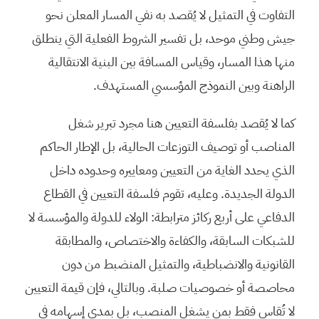
التفاوت في التمثيل لا يُقصد به نفي المسار المعلن نحو
جيش وطني موحد، بل تفسير الشروط الفعلية التي ينطلق
منها هذا المسار، وقياس المسافة بين البنية الانتقالية
الراهنة وبين النموذج المؤسسي المستهدف.
كما لا يُقصد بفلسفة التعيين هنا مجرد تبرير شغل
المناصب أو توصيف التوزعات الحالية، بل الإطار الحاكم
الذي يحدد الغاية من التعيين ومعاييره وحدوده داخل
الدولة الجديدة. وعليه، تقوم فلسفة التعيين في القطاع
الدفاعي على أربع ركائز مترابطة: الولاء للدولة والمؤسسة لا
للشبكات السابقة، والكفاءة والاختصاص، والمطابقة
القانونية والانضباطية، والتمثيل المنضبط من دون
محاصصة أو خصوصيات صلبة. وبالتالي، فإن قيمة التعيين
لا تُقاس فقط بمن يشغل المنصب، بل بمدى إسهامه في