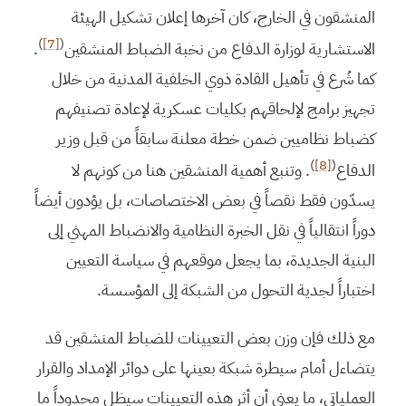
المنشقون في الخارج، كان آخرها إعلان تشكيل الهيئة
)
[7]
(
الاستشارية لوزارة الدفاع من نخبة الضباط المنشقين
.
كما شُرع في تأهيل القادة ذوي الخلفية المدنية من خلال
تجهيز برامج لإلحاقهم بكليات عسكرية لإعادة تصنيفهم
كضباط نظاميين ضمن خطة معلنة سابقاً من قبل وزير
)
[8]
(
الدفاع
. وتنبع أهمية المنشقين هنا من كونهم لا
يسدّون فقط نقصاً في بعض الاختصاصات، بل يؤدون أيضاً
دوراً انتقالياً في نقل الخبرة النظامية والانضباط المهني إلى
البنية الجديدة، بما يجعل موقعهم في سياسة التعيين
اختباراً لجدية التحول من الشبكة إلى المؤسسة.
مع ذلك فإن وزن بعض التعيينات للضباط المنشقين قد
يتضاءل أمام سيطرة شبكة بعينها على دوائر الإمداد والقرار
العملياتي، ما يعني أن أثر هذه التعيينات سيظل محدوداً ما