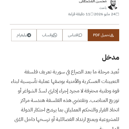
محسن المصطفى
باحث
24 مايو 2026
11 دقيقة قراءة
تحميل PDF
اقتباس
واتساب
تيليغرام
مدخل
تُعيد مرحلة ما بعد الصراع في سورية تعريف فلسفة
التعيينات العسكرية والأمنية بوصفها عملية تأسيسية لبناء
قوة وطنية محترفة لا مجرد إجراء إداري لسدّ الشواغر أو
توزيع المناصب. وتقتضي هذه الفلسفة هندسة مراكز
اتخاذ القرار والتحكم العملياتي بما يرسّخ احتكار الدولة
للمشروعية ويمنع ارتداد الفصائلية أو ترسخها داخل البُنى
المؤسسية.